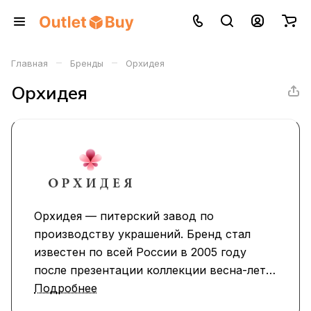
–
–
Главная
Бренды
Орхидея
Орхидея
Орхидея — питерский завод по
производству украшений. Бренд стал
известен по всей России в 2005 году
после презентации коллекции весна-лето.
Новые линии, необычные формы и
Подробнее
натуральные камни покорили московскую