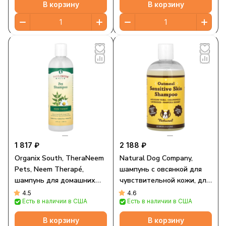
В корзину
В корзину
1 817 ₽
2 188 ₽
Organix South, TheraNeem
Natural Dog Company,
Pets, Neem Therapé,
шампунь с овсянкой для
шампунь для домашних
чувствительной кожи, для
животных, 12 жидких
собак, без отдушки, 355 мл
4.5
4.6
Есть в наличии в США
Есть в наличии в США
унций (360 мл)
(12 жидк. унций)
В корзину
В корзину