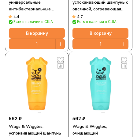
универсальные
успокаивающий шампунь с
антибактериальные
овсянкой, согревающая
салфетки, для собак,
ваниль, 473 мл (16 жидк.
4.4
4.7
Есть в наличии в США
Есть в наличии в США
тропический спрей, 100
унций)
шт.
В корзину
В корзину
562 ₽
562 ₽
Wags & Wiggles,
Wags & Wiggles,
успокаивающий шампунь
очищающий