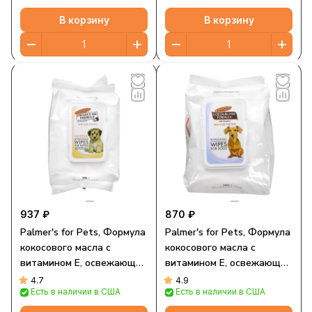
В корзину
В корзину
937 ₽
870 ₽
Palmer's for Pets, Формула
Palmer's for Pets, Формула
кокосового масла с
кокосового масла с
витамином E, освежающие
витамином E, освежающие
салфетки для щенков,
салфетки для собак, 100
4.7
4.9
Есть в наличии в США
Есть в наличии в США
мягкое средство, 100
салфеток
салфеток