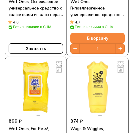
Wet Ones, Освежающее
Wet Ones,
универсальное средство с
Гипоаллергенное
салфетками из алоэ вера,
универсальное средство с
для кошек, свежий запах,
салфетками с витаминами
4.6
4.7
Есть в наличии в США
Есть в наличии в США
100 салфеток
A, C и E, для собак, без
отдушек, 100 салфеток
В корзину
Заказать
899 ₽
874 ₽
Wet Ones, For Pets!,
Wags & Wiggles,