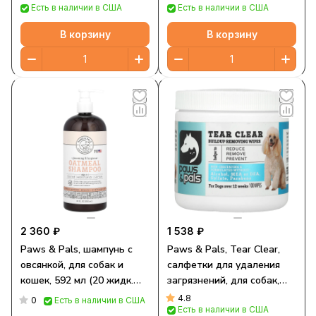
Есть в наличии в США
Есть в наличии в США
унций)
В корзину
В корзину
2 360 ₽
1 538 ₽
Paws & Pals, шампунь с
Paws & Pals, Tear Clear,
овсянкой, для собак и
салфетки для удаления
кошек, 592 мл (20 жидк.
загрязнений, для собак,
унций)
100 шт.
4.8
0
Есть в наличии в США
Есть в наличии в США