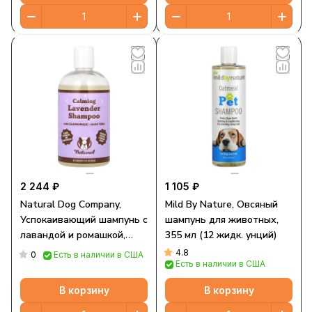
2 244 ₽
1 105 ₽
Natural Dog Company,
Mild By Nature, Овсяный
Успокаивающий шампунь с
шампунь для животных,
лавандой и ромашкой,
355 мл (12 жидк. унций)
алоэ вера, 355 мл (12
4.8
0
Есть в наличии в США
Есть в наличии в США
жидк. Унций)
В корзину
В корзину