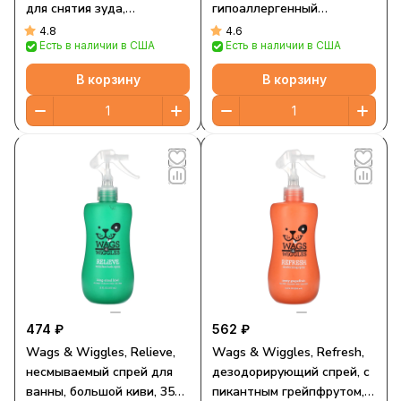
для снятия зуда,
гипоаллергенный
тропическое манго, 473 мл
шампунь, без отдушки, 473
4.8
4.6
Есть в наличии в США
Есть в наличии в США
(16 жидк. унций)
мл (16 жидк. унций)
В корзину
В корзину
474 ₽
562 ₽
Wags & Wiggles, Relieve,
Wags & Wiggles, Refresh,
несмываемый спрей для
дезодорирующий спрей, с
ванны, большой киви, 355
пикантным грейпфрутом,