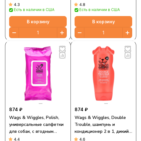
мл (12 жидк. унций)
355 мл (12 жидк. унций)
4.3
4.8
Есть в наличии в США
Есть в наличии в США
В корзину
В корзину
874 ₽
874 ₽
Wags & Wiggles, Polish,
Wags & Wiggles, Double
универсальные салфетки
Trouble, шампунь и
для собак, с ягодным
кондиционер 2 в 1, дикий
вкусом, 100 шт.
арбуз, 473 мл (16 жидк.
4.4
4.6