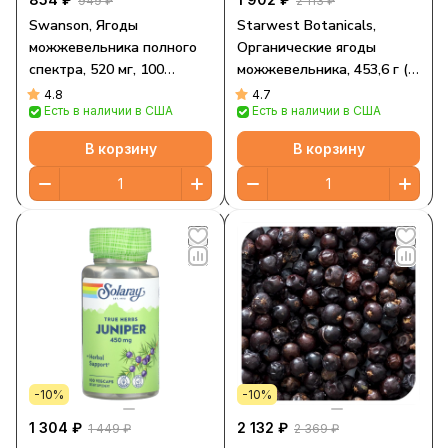
949 ₽
2 113 ₽
Swanson, Ягоды
Starwest Botanicals,
можжевельника полного
Органические ягоды
спектра, 520 мг, 100
можжевельника, 453,6 г (1
капсул
фунт)
4.8
4.7
Есть в наличии в США
Есть в наличии в США
В корзину
В корзину
-10%
-10%
1 304 ₽
2 132 ₽
1 449 ₽
2 369 ₽