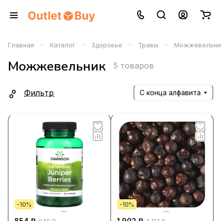
–
–
–
–
Главная
Каталог
Здоровье
Травы
Можжевельни
Можжевельник
5 товаров
Фильтр
С конца алфавита
-10%
-10%
854 ₽
1 902 ₽