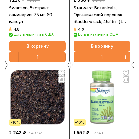
1 362 ₽
2 818 ₽
Swanson, Экстракт
Starwest Botanicals,
ламинарии, 75 мг, 60
Органический порошок
капсул
Bladderwrack, 453,6 г (1
фунт)
4.8
4.6
Есть в наличии в США
Есть в наличии в США
В корзину
В корзину
-10%
-10%
2 243 ₽
1 552 ₽
2 492 ₽
1 724 ₽