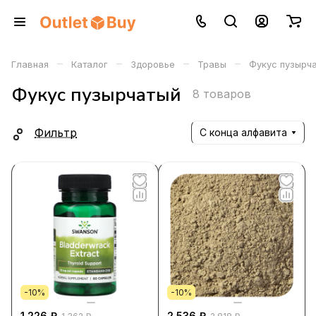
–
–
–
–
Главная
Каталог
Здоровье
Травы
Фукус пузырч
Фукус пузырчатый
8 товаров
Фильтр
С конца алфавита
-10%
-10%
1 226 ₽
2 536 ₽