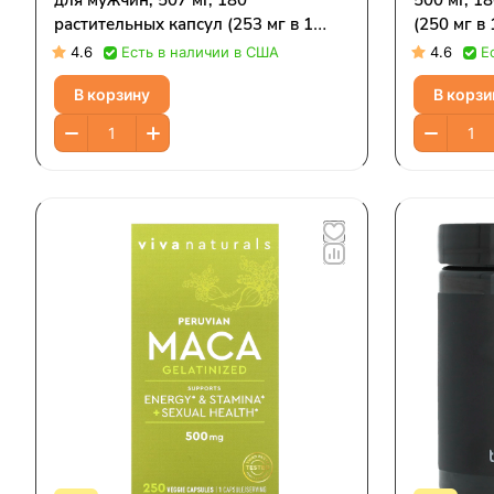
для мужчин, 507 мг, 180
500 мг, 1
растительных капсул (253 мг в 1
(250 мг в 
капсуле)
4.6
Есть в наличии в США
4.6
Е
В корзину
В корзи