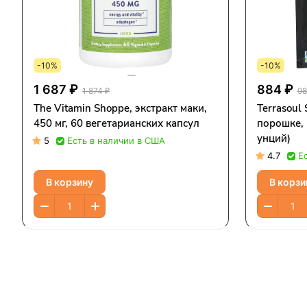
-10%
-10%
1 687 ₽
884 ₽
1 874 ₽
98
The Vitamin Shoppe, экстракт маки,
Terrasoul 
450 мг, 60 вегетарианских капсул
порошке, 
унций)
5
Есть в наличии в США
4.7
Е
В корзину
В корзи