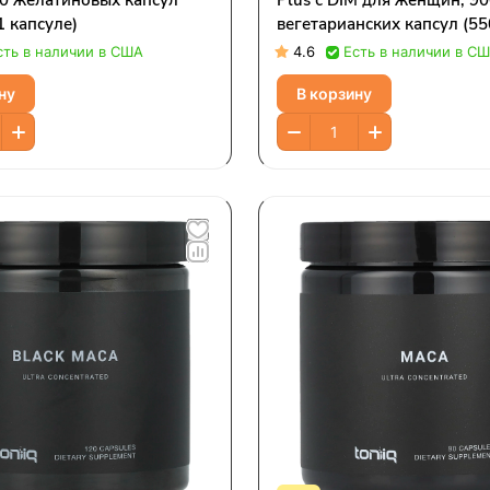
80 желатиновых капсул
Plus с DIM для женщин, 90
1 капсуле)
вегетарианских капсул (55
капсуле)
сть в наличии в США
4.6
Есть в наличии в С
ну
В корзину