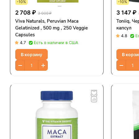
-10%
-10%
2 708 ₽
3 147 ₽
3 009 ₽
Viva Naturals, Peruvian Maca
Toniiq, Че
Gelatinized , 500 mg , 250 Veggie
капсул
Capsules
4.8
Е
4.7
Есть в наличии в США
В корзину
В корзи