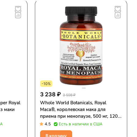
-10%
3 238 ₽
3 598 ₽
per Royal
Whole World Botanicals, Royal
из маки
Maca®, королевская мака для
приема при менопаузе, 500 мг, 120
вегетарианских капсул
ША
4.5
Есть в наличии в США
В корзину