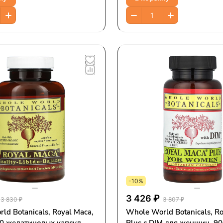
-10%
3 426 ₽
3 830 ₽
3 807 ₽
ld Botanicals, Royal Maca,
Whole World Botanicals, R