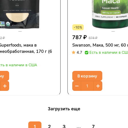
-10%
787 ₽
2 ₽
874 ₽
Superfoods, мака в
Swanson, Мака, 500 мг, 60
необработанная, 170 г (6
4.7
Есть в наличии в С
сть в наличии в США
ну
В корзину
Загрузить еще
1
2
3
...
7