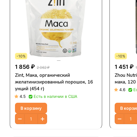
-10%
-10%
1 856 ₽
1 451 ₽
2 062 ₽
Zint, Мака, органический
Zhou Nutr
желатинизированный порошок, 16
мака, 120
унций (454 г)
4.6
Е
4.5
Есть в наличии в США
В корзину
В корзи