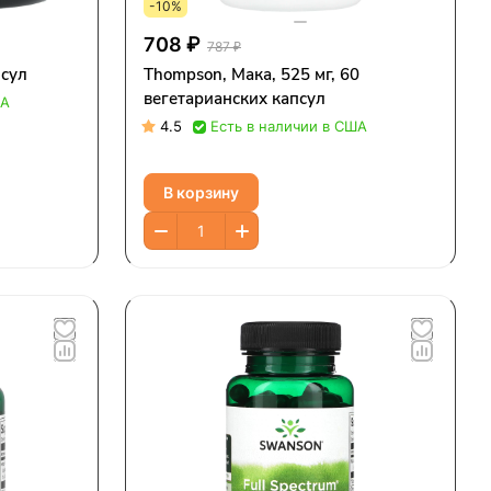
-10%
708 ₽
787 ₽
псул
Thompson, Мака, 525 мг, 60
вегетарианских капсул
ША
4.5
Есть в наличии в США
В корзину