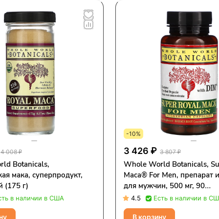
-10%
3 426 ₽
4 008 ₽
3 807 ₽
ld Botanicals,
Whole World Botanicals, Su
ая мака, суперпродукт,
Maca® For Men, препарат 
 (175 г)
для мужчин, 500 мг, 90
вегетарианских капсул
сть в наличии в США
4.5
Есть в наличии в С
ну
В корзину