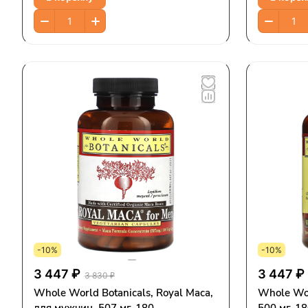
-10%
-10%
3 447 ₽
3 447 ₽
3 830 ₽
Whole World Botanicals, Royal Maca,
Whole Wor