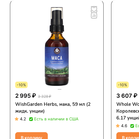
-10%
-10%
2 995 ₽
3 607 ₽
3 328 ₽
WishGarden Herbs, мака, 59 мл (2
Whole Wor
жидк. унции)
Королевск
6.17 унций
4.2
Есть в наличии в США
4.6
Е
В корзину
В корзи