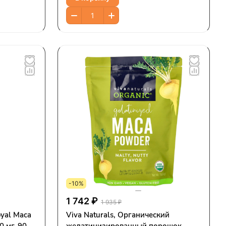
-10%
1 742 ₽
1 935 ₽
oyal Maca
Viva Naturals, Органический