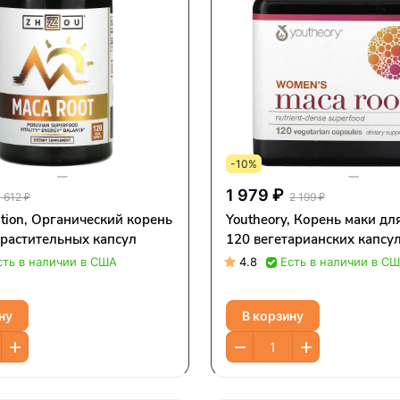
-10%
1 979 ₽
1 612 ₽
2 199 ₽
ition, Органический корень
Youtheory, Корень маки д
 растительных капсул
120 вегетарианских капсу
сть в наличии в США
4.8
Есть в наличии в С
ну
В корзину