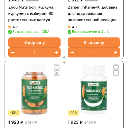
2 674 ₽
3 247 ₽
Zhou Nutrition, Куркума,
Zahler, Inflame-X, добавка
куркумин с имбирем, 90
для поддержания
растительных капсул
воспалительной реакции и
уменьшения болевых
4.7
4.7
Есть в наличии в США
Есть в наличии в США
ощущений, 120 капсул
В корзину
В корзину
-10%
-10%
1 923 ₽
1 923 ₽
2 137 ₽
2 137 ₽