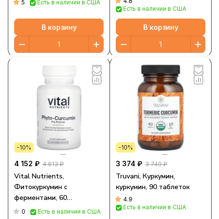
4.8
5
Есть в наличии в США
Есть в наличии в США
мг, 60 жевательных
таблеток (125 мг в 1
В корзину
В корзину
жевательной таблетке)
-10%
-10%
4 152 ₽
3 374 ₽
4 613 ₽
3 749 ₽
Vital Nutrients,
Truvani, Куркумин,
Фитокуркумин с
куркумин, 90 таблеток
ферментами, 60
4.9
Есть в наличии в США
вегетарианских капсул
0
Есть в наличии в США