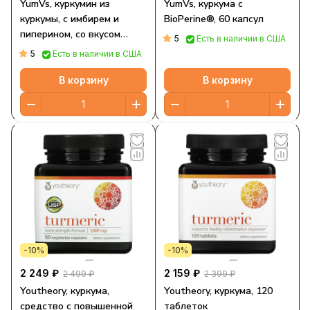
YumVs, куркумин из
YumVs, куркума с
куркумы, с имбирем и
BioPerine®, 60 капсул
пиперином, со вкусом
5
Есть в наличии в США
персика, 60 жевательных
5
Есть в наличии в США
таблеток
В корзину
В корзину
-10%
-10%
2 249 ₽
2 159 ₽
2 499 ₽
2 399 ₽
Youtheory, куркума,
Youtheory, куркума, 120
средство с повышенной
таблеток