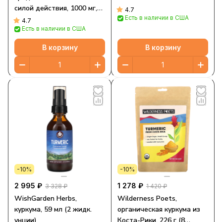
силой действия, 1000 мг,
4.7
Есть в наличии в США
60 вегетарианских капсул
4.7
Есть в наличии в США
(500 мг в 1 капсуле)
В корзину
В корзину
-10%
-10%
2 995 ₽
1 278 ₽
3 328 ₽
1 420 ₽
WishGarden Herbs,
Wilderness Poets,
куркума, 59 мл (2 жидк.
органическая куркума из
унции)
Коста-Рики, 226 г (8