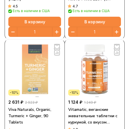
унций)
4.5
4.7
Есть в наличии в США
Есть в наличии в США
В корзину
В корзину
-10%
-10%
2 631 ₽
1 124 ₽
2 923 ₽
1 249 ₽
Viva Naturals, Organic,
Vitamatic, веганские
Turmeric + Ginger, 90
жевательные таблетки с
Tablets
куркумой, со вкусом
натурального персика, 250