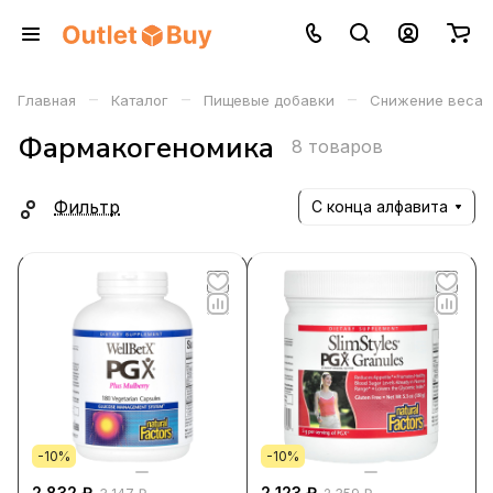
–
–
–
Главная
Каталог
Пищевые добавки
Снижение веса
Фармакогеномика
8 товаров
Фильтр
С конца алфавита
-10%
-10%
2 832 ₽
2 123 ₽