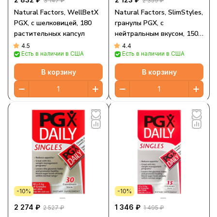
3 147 ₽
2 359 ₽
Natural Factors, WellBetX
Natural Factors, SlimStyles,
PGX, с шелковицей, 180
гранулы PGX, с
растительных капсул
нейтральным вкусом, 150 г
(5,3 унции)
4.5
4.4
Есть в наличии в США
Есть в наличии в США
В корзину
В корзину
-10%
-10%
2 274 ₽
1 346 ₽
2 527 ₽
1 495 ₽