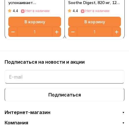
успокаивает
Soothe Digest, 820 мг, 120
пищеварение, 820 мг, 120
капсул
4.4
4.4
Нет в наличии
Нет в наличии
мягких таблеток
В корзину
В корзину
Подписаться
на новости и акции
Подписаться
Интернет-магазин
Компания