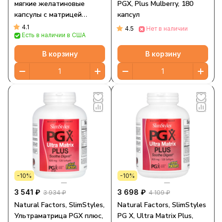
мягкие желатиновые
PGX, Plus Mulberry, 180
капсулы с матрицей
капсул
сверхвысокого качества,
4.1
4.5
Нет в наличии
Есть в наличии в США
750 мг, 240 мягких
желатиновых капсул
В корзину
В корзину
-10%
-10%
3 541 ₽
3 698 ₽
3 934 ₽
4 109 ₽
Natural Factors, SlimStyles,
Natural Factors, SlimStyles
Ультраматрица PGX плюс,
PG X, Ultra Matrix Plus,