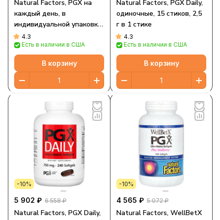
Natural Factors, PGX на
Natural Factors, PGX Daily,
каждый день, в
одиночные, 15 стиков, 2,5
индивидуальной упаковке,
г в 1 стике
неароматизированные
4.3
4.3
Есть в наличии в США
Есть в наличии в США
гранулы, 30 пакетиков, 2,5
г каждый
В корзину
В корзину
-10%
-10%
5 902 ₽
4 565 ₽
6 558 ₽
5 072 ₽
Natural Factors, PGX Daily,
Natural Factors, WellBetX