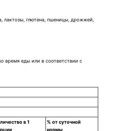
, лактозы, глютена, пшеницы, дрожжей,
во время еды или в соответствии с
личество в 1
% от суточной
орции
нормы