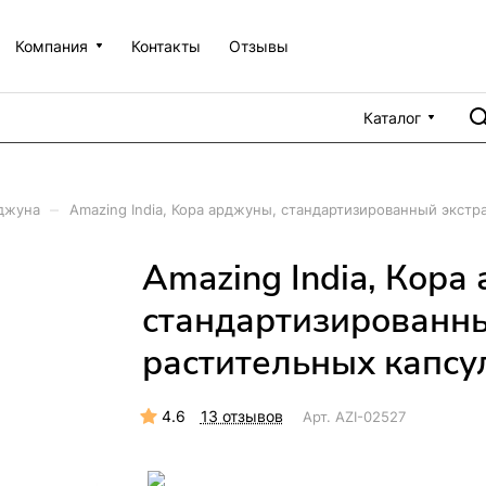
Компания
Контакты
Отзывы
Каталог
–
джуна
Amazing India, Кора арджуны, стандартизированный экстра
Amazing India, Кора
стандартизированный
растительных капсу
4.6
13 отзывов
Арт.
AZI-02527