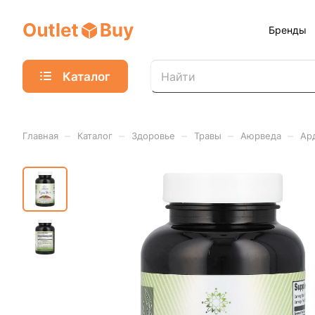
Бренды
Каталог
–
–
–
–
–
Главная
Каталог
Здоровье
Травы
Аюрведа
Ар