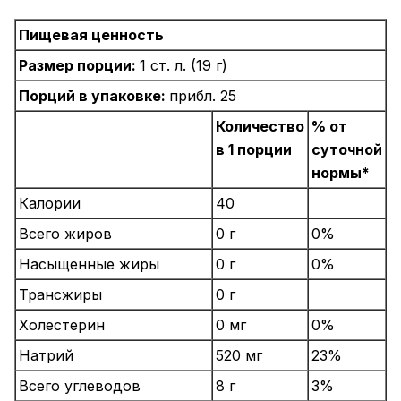
Пищевая ценность
Размер порции:
1 ст. л. (19 г)
Порций в упаковке:
прибл. 25
Количество
% от
в 1 порции
суточной
нормы*
Калории
40
Всего жиров
0 г
0%
Насыщенные жиры
0 г
0%
Трансжиры
0 г
Холестерин
0 мг
0%
Натрий
520 мг
23%
Всего углеводов
8 г
3%