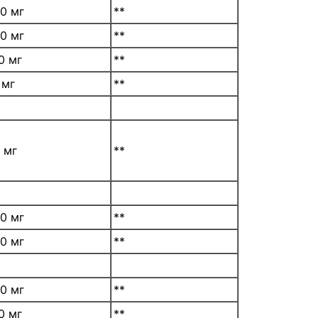
0 мг
**
0 мг
**
0 мг
**
 мг
**
 мг
**
0 мг
**
0 мг
**
0 мг
**
0 мг
**