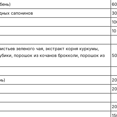
убень)
60
идных сапонинов
30
10
10
листьев зеленого чая, экстракт корня куркумы,
убики, порошок из кочанов брокколи, порошок из
50
нь)
20
20
20
15