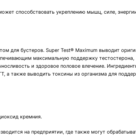
ожет способствовать укреплению мышц, силе, энерги
ртом для бустеров. Super Test® Maximum выводит ори
спечивающим максимальную поддержку тестостерона, и 
носливость и здоровое половое влечение. Ингредиенты
Т, а также выводить токсины из организма для подде
 диоксид кремния.
зводится на предприятии, где также могут обрабатыв