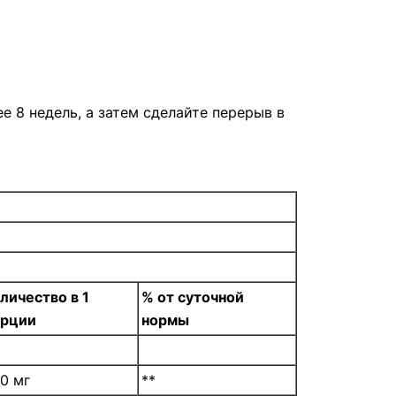
е 8 недель, а затем сделайте перерыв в
личество в 1
% от суточной
орции
нормы
0 мг
**