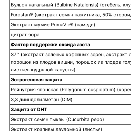
Бульон натальный (Bulbine Natalensis) (стебель, кл
Furostan® (экстракт семян пажитника, 50% стеро
Экстракт мумие PrimaVie® (камедь)
цитрат бора
Фактор поддержки оксида азота
S7™ (экстракт зеленых кофейных зерен, экстракт 
порошок из плодов вишни, порошок из плодов гол
листьев кудрявой капусты)
Эстрогеновая защита
Рейнутрия японская (Polygonum cuspidatum) (коре
3,3 дииндолилметан (DIM)
Защита от DHT
Экстракт семян тыквы (Cucurbita pepo)
Экстракт крапивы двудомной (листья)