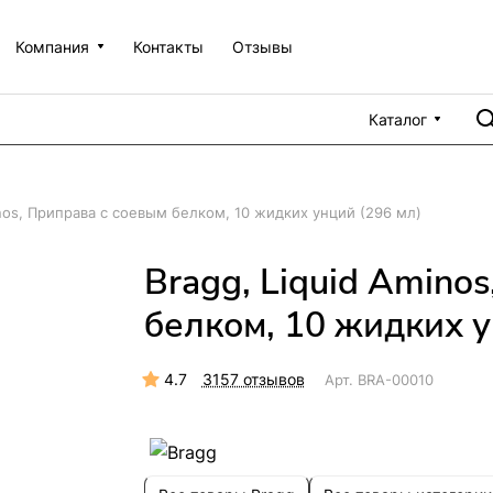
Компания
Контакты
Отзывы
Каталог
inos, Приправа с соевым белком, 10 жидких унций (296 мл)
Bragg, Liquid Amino
белком, 10 жидких у
4.7
3157 отзывов
Арт.
BRA-00010