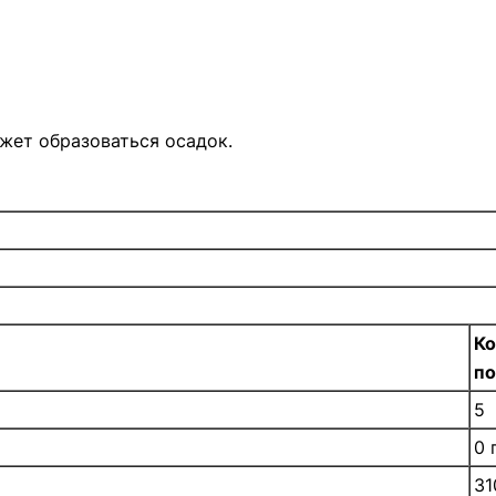
ожет образоваться осадок.
Ко
п
5
0 
31