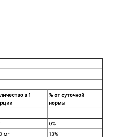
личество в 1
% от суточной
орции
нормы
г
0%
0 мг
13%