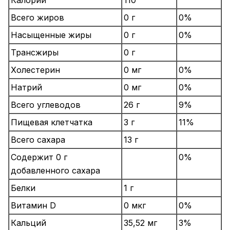
Калории
110
Всего жиров
0 г
0%
Насыщенные жиры
0 г
0%
Трансжиры
0 г
Холестерин
0 мг
0%
Натрий
0 мг
0%
Всего углеводов
26 г
9%
Пищевая клетчатка
3 г
11%
Всего сахара
13 г
Содержит 0 г
0%
добавленного сахара
Белки
1 г
Витамин D
0 мкг
0%
Кальций
35,52 мг
3%