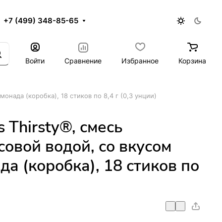
+7 (499) 348-85-65
Войти
Сравнение
Избранное
Корзина
монада (коробка), 18 стиков по 8,4 г (0,3 унции)
s Thirsty®, смесь
совой водой, со вкусом
а (коробка), 18 стиков по