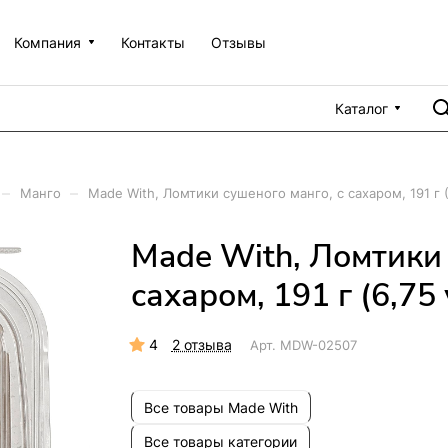
Компания
Контакты
Отзывы
Каталог
–
–
Манго
Made With, Ломтики сушеного манго, с сахаром, 191 г 
Made With, Ломтики 
сахаром, 191 г (6,75
4
2 отзыва
Арт.
MDW-02507
Все товары Made With
Все товары категории