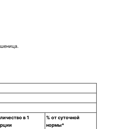
пшеница.
личество в 1
% от суточной
орции
нормы*