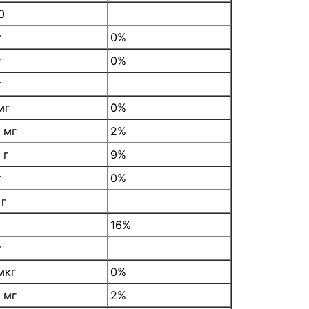
0
г
0%
г
0%
г
мг
0%
 мг
2%
 г
9%
г
0%
 г
16%
г
мкг
0%
 мг
2%