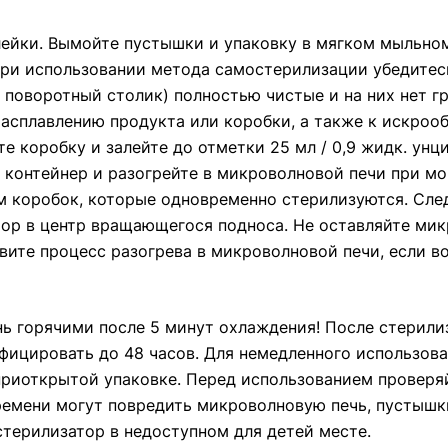
лейки. Вымойте пустышки и упаковку в мягком мыльном
При использовании метода самостерилизации убедитесь
поворотный столик) полностью чистые и на них нет гр
расплавлению продукта или коробки, а также к искро
 коробку и залейте до отметки 25 мл / 0,9 жидк. унция
те контейнер и разогрейте в микроволновой печи при м
м коробок, которые одновременно стерилизуются. Сле
тор в центр вращающегося подноса. Не оставляйте мик
ите процесс разогрева в микроволновой печи, если во
нь горячими после 5 минут охлаждения! После стерил
фицировать до 48 часов. Для немедленного использова
приоткрытой упаковке. Перед использованием проверя
ремени могут повредить микроволновую печь, пустышки
терилизатор в недоступном для детей месте.