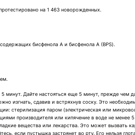
 протестировано на 1 463 новорожденных.
 содержащих бисфенола А и бисфенола А (BPS).
ем.
5 минут. Дайте настояться еще 5 минут, прежде чем да
жно изгнать, сдавив и встряхнув соску. Это необходи
ии: стерилизация паром (электрическая или микровол
иями производителя или кипячение в воде не менее 5
ладкие вещества или лекарства. Это может вызвать ка
есь, если пустышка застрянет во рту. Его нельзя глота