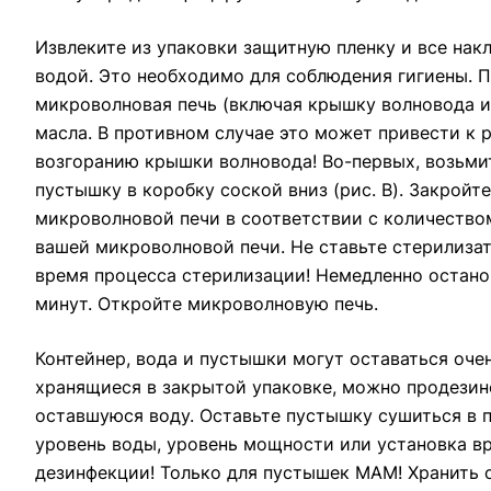
Извлеките из упаковки защитную пленку и все нак
водой. Это необходимо для соблюдения гигиены. 
микроволновая печь (включая крышку волновода и 
масла. В противном случае это может привести к 
возгоранию крышки волновода! Во-первых, возьмите
пустышку в коробку соской вниз (рис. B). Закрой
микроволновой печи в соответствии с количество
вашей микроволновой печи. Не ставьте стерилиза
время процесса стерилизации! Немедленно останов
минут. Откройте микроволновую печь.
Контейнер, вода и пустышки могут оставаться оче
хранящиеся в закрытой упаковке, можно продезин
оставшуюся воду. Оставьте пустышку сушиться в 
уровень воды, уровень мощности или установка в
дезинфекции! Только для пустышек MAM! Хранить с