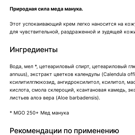
Природная сила меда манука.
Этот успокаивающий крем легко наносится на кожу
для чувствительной, раздраженной и зудящей кож
Ингредиенты
Вода, мел *, цетеариловый спирт, цетеариловый глю
annuus), экстракт цветков календулы (Calendula off
ксилитилглюкозид, ангидроксилитол, ксилитол, масл
кислота, смола склероций, ксантановая камедь, экс
листьев алоэ вера (Aloe barbadensis).
* MGO 250+ Мед манука
Рекомендации по применению