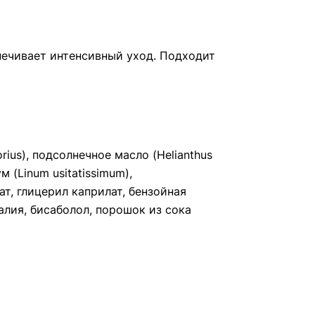
печивает интенсивный уход. Подходит
rius), подсолнечное масло (Helianthus
 (Linum usitatissimum),
ат, глицерил каприлат, бензойная
калия, бисаболол, порошок из сока