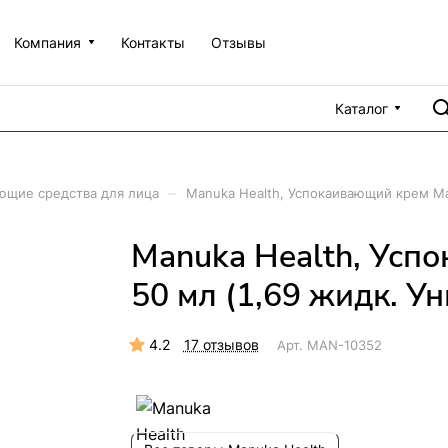
Компания
Контакты
Отзывы
Каталог
–
ющие средства для лица
Manuka Health, Успокаивающий крем Man
Manuka Health, Усп
50 мл (1,69 жидк. У
4.2
17 отзывов
Арт.
MAN-10352