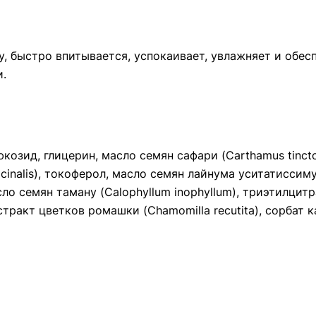
, быстро впитывается, успокаивает, увлажняет и обес
и.
козид, глицерин, масло семян сафари (Carthamus tincto
icinalis), токоферол, масло семян лайнума уситатиссимум
о семян таману (Calophyllum inophyllum), триэтилцитр
тракт цветков ромашки (Chamomilla recutita), сорбат 