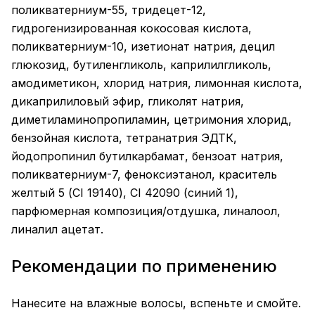
поликватерниум-55, тридецет-12,
гидрогенизированная кокосовая кислота,
поликватерниум-10, изетионат натрия, децил
глюкозид, бутиленгликоль, каприлилгликоль,
амодиметикон, хлорид натрия, лимонная кислота,
дикаприлиловый эфир, гликолят натрия,
диметиламинопропиламин, цетримония хлорид,
бензойная кислота, тетранатрия ЭДТК,
йодопропинил бутилкарбамат, бензоат натрия,
поликватерниум-7, феноксиэтанол, краситель
желтый 5 (CI 19140), CI 42090 (синий 1),
парфюмерная композиция/отдушка, линалоол,
линалил ацетат.
Рекомендации по применению
Нанесите на влажные волосы, вспеньте и смойте.