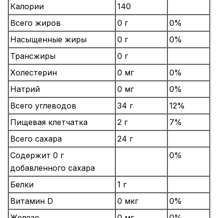
Калории
140
Всего жиров
0 г
0%
Насыщенные жиры
0 г
0%
Трансжиры
0 г
Холестерин
0 мг
0%
Натрий
0 мг
0%
Всего углеводов
34 г
12%
Пищевая клетчатка
2 г
7%
Всего сахара
24 г
Содержит 0 г
0%
добавленного сахара
Белки
1 г
Витамин D
0 мкг
0%
Железо
0 мг
0%