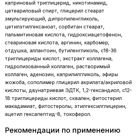
каприновый триглицерид, никотинамид,
цетеариловый спирт, глицерил стеарат
эмульгирующий, дипропиленгликоль,
цетилэтилгексаноат, сорбитан стеарат,
пальмитиновая кислота, гидроксиацетофенон,
стеариновая кислота, аргинин, карбомер,
отдушка, аллантоин, бутиленгликоль, c18-36
триглицериды кислот, экстракт коллагена,
гидролизованный коллаген, растворимый
коллаген, аденозин, каприлилгликоль, эфиры
жожоба, сополимер глицерил акрилата/акриловой
кислоты, двунатриевая ЭДТК, 1,2-гександиол, c12-
18 триглицериды кислот, сквален, фитостерил
макадамиат, фитостеролы, этилгексилглицерин,
ацетил гексапептид-8, токоферол.
Рекомендации по применению