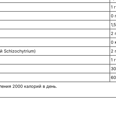
1 г
0 
1,5
2 
0 
 Schizochytrium)
2 
1 г
30
60
ления 2000 калорий в день.