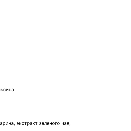
льсина
рина, экстракт зеленого чая,