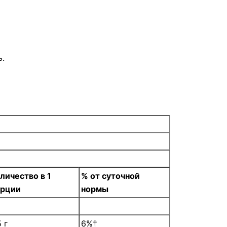
ь.
личество в 1
% от суточной
орции
нормы
5 г
6%†