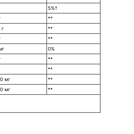
5%†
г
**
 г
**
г
**
мг
0%
г
**
**
0 мг
**
0 мг
**