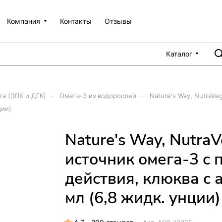
Компания
Контакты
Отзывы
Каталог
–
–
а (ЭПК и ДГК)
Омега-3 из водорослей
Nature's Way, NutraV
ции)
Nature's Way, Nutra
источник омега-3 с
действия, клюква с 
мл (6,8 жидк. унции)