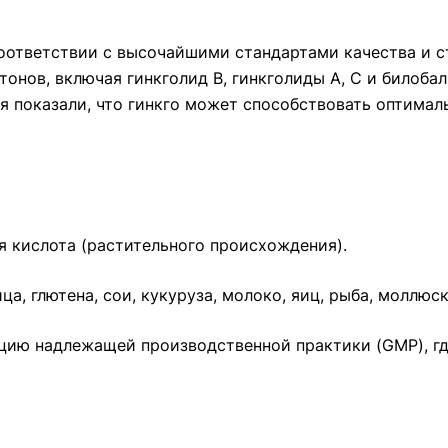
соответствии с высочайшими стандартами качества и с
тонов, включая гинкголид B, гинкголиды A, C и билоба
я показали, что гинкго может способствовать оптим
я кислота (растительного происхождения).
, глютена, сои, кукуруза, молоко, яиц, рыба, моллюс
ию надлежащей производственной практики (GMP), гд