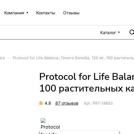
Компания
Контакты
Отзывы
Каталог
–
зга
Protocol for Life Balance, Гинкго билоба, 120 мг, 100 растител
Protocol for Life Bal
100 растительных к
4.8
87 отзывов
Арт.
PRT-14683