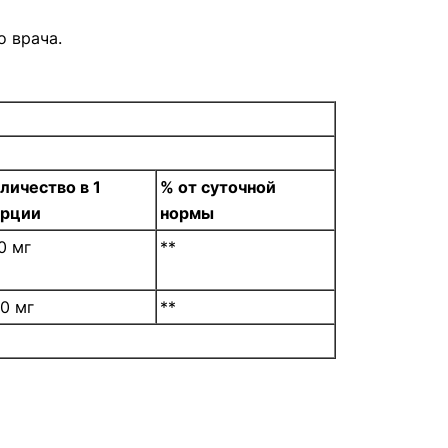
о врача.
личество в 1
% от суточной
орции
нормы
0 мг
**
0 мг
**