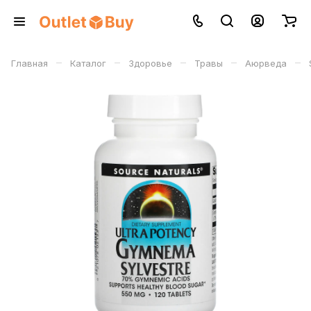
–
–
–
–
–
Главная
Каталог
Здоровье
Травы
Аюрведа