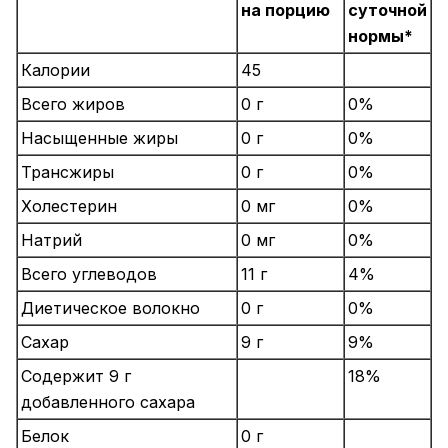
на порцию
суточной
нормы*
Калории
45
Всего жиров
0 г
0%
Насыщенные жиры
0 г
0%
Трансжиры
0 г
0%
Холестерин
0 мг
0%
Натрий
0 мг
0%
Всего углеводов
11 г
4%
Диетическое волокно
0 г
0%
Сахар
9 г
9%
Содержит 9 г
18%
добавленного сахара
Белок
0 г