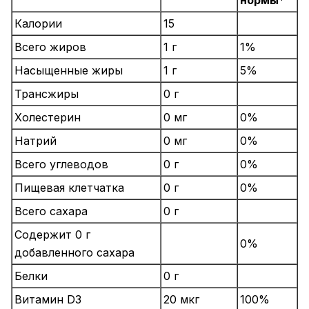
нормы*
Калории
15
Всего жиров
1 г
1%
Насыщенные жиры
1 г
5%
Трансжиры
0 г
Холестерин
0 мг
0%
Натрий
0 мг
0%
Всего углеводов
0 г
0%
Пищевая клетчатка
0 г
0%
Всего сахара
0 г
Содержит 0 г
0%
добавленного сахара
Белки
0 г
Витамин D3
20 мкг
100%