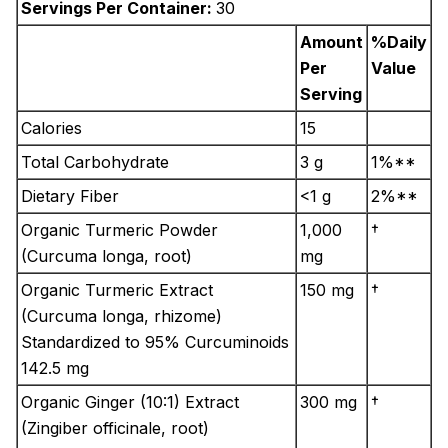
Servings Per Container:
30
Amount
%Daily
Per
Value
Serving
Calories
15
Total Carbohydrate
3 g
1%**
Dietary Fiber
<1 g
2%**
Organic Turmeric Powder
1,000
†
(Curcuma longa, root)
mg
Organic Turmeric Extract
150 mg
†
(Curcuma longa, rhizome)
Standardized to 95% Curcuminoids
142.5 mg
Organic Ginger (10:1) Extract
300 mg
†
(Zingiber officinale, root)