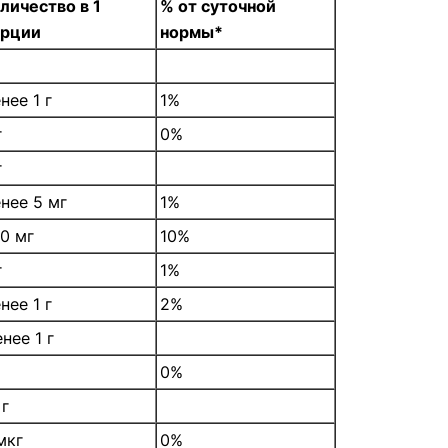
личество в 1
% от суточной
орции
нормы*
нее 1 г
1%
г
0%
г
нее 5 мг
1%
0 мг
10%
г
1%
нее 1 г
2%
нее 1 г
0%
 г
мкг
0%