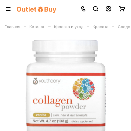
–
–
–
–
Главная
Каталог
Красота и уход
Красота
Средст