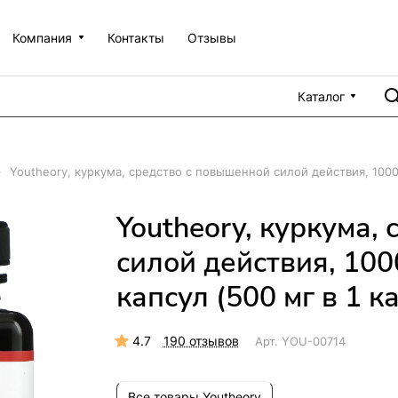
Компания
Контакты
Отзывы
Каталог
–
Youtheory, куркума, средство с повышенной силой действия, 1000 
Youtheory, куркума,
силой действия, 100
капсул (500 мг в 1 к
4.7
190 отзывов
Арт.
YOU-00714
Все товары Youtheory