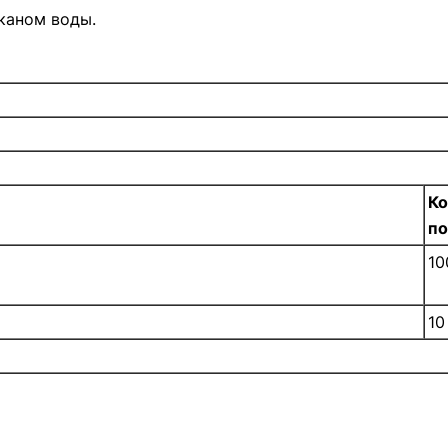
аканом воды.
Ко
п
10
10