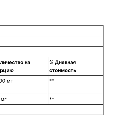
личество на
% Дневная
орцию
стоимость
00 мг
**
 мг
**