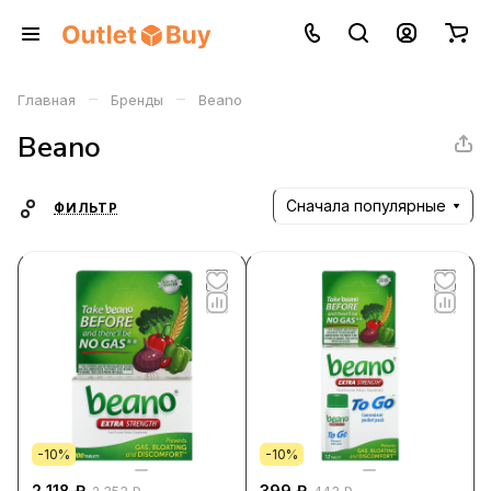
–
–
Главная
Бренды
Beano
Beano
Сначала популярные
ФИЛЬТР
-10%
-10%
2 118 ₽
399 ₽