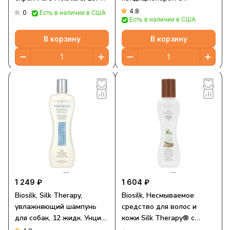
мл (7 жидк. Унций)
кокосовым маслом, для
4.8
0
Есть в наличии в США
Есть в наличии в США
собак, 355 мл (12 жидк.
Унций)
В корзину
В корзину
1 249 ₽
1 604 ₽
Biosilk, Silk Therapy,
Biosilk, Несмываемое
увлажняющий шампунь
средство для волос и
для собак, 12 жидк. Унций
кожи Silk Therapy® с
(355 мл)
натуральным кокосовым