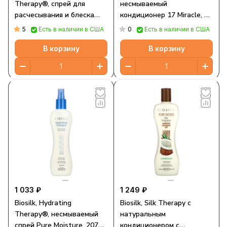
Therapy®, спрей для
несмываемый
расчесывания и блеска
кондиционер 17 Miracle, 67
волос, для собак, жасмин и
мл (2,26 жидк. Унции)
5
0
Есть в наличии в США
Есть в наличии в США
мед, 237 мл (8 жидк.
унций)
В корзину
В корзину
1 033 ₽
1 249 ₽
Biosilk, Hydrating
Biosilk, Silk Therapy с
Therapy®, несмываемый
натуральным
спрей Pure Moisture, 207
кондиционером с