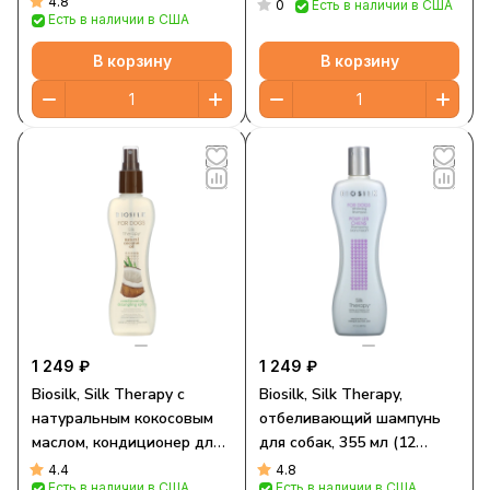
4.8
0
Есть в наличии в США
Есть в наличии в США
маслом, 67 мл (2,26 жидк.
Унции)
В корзину
В корзину
1 249 ₽
1 249 ₽
Biosilk, Silk Therapy с
Biosilk, Silk Therapy,
натуральным кокосовым
отбеливающий шампунь
маслом, кондиционер для
для собак, 355 мл (12
распутывания волос, для
жидк. Унций)
4.4
4.8
Есть в наличии в США
Есть в наличии в США