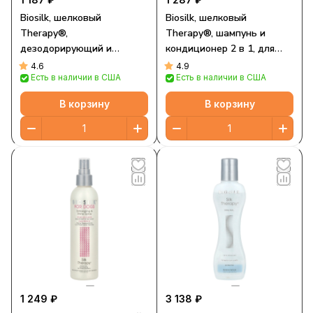
Biosilk, шелковый
Biosilk, шелковый
Therapy®,
Therapy®, шампунь и
дезодорирующий и
кондиционер 2 в 1, для
кондиционирующий спрей,
собак, жасмин и мед, 355
4.6
4.9
Есть в наличии в США
Есть в наличии в США
для собак, жасмин и мед,
мл (12 жидк. унций)
237 мл (8 жидк. унций)
В корзину
В корзину
1 249 ₽
3 138 ₽