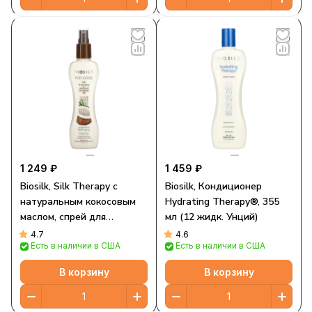
1 249 ₽
1 459 ₽
Biosilk, Silk Therapy с
Biosilk, Кондиционер
натуральным кокосовым
Hydrating Therapy®, 355
маслом, спрей для
мл (12 жидк. Унций)
безводной ванны, для
4.7
4.6
Есть в наличии в США
Есть в наличии в США
собак, 207 мл (7 жидк.
Унций)
В корзину
В корзину