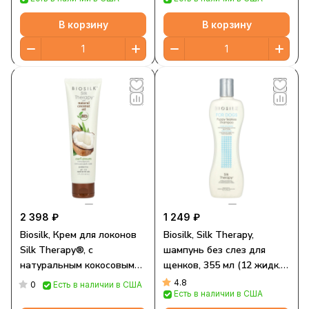
собак, 207 мл (7 жидк.
Унций)
В корзину
В корзину
2 398 ₽
1 249 ₽
Biosilk, Крем для локонов
Biosilk, Silk Therapy,
Silk Therapy®, с
шампунь без слез для
натуральным кокосовым
щенков, 355 мл (12 жидк.
маслом, 148 мл (5 жидк.
Унций)
4.8
0
Есть в наличии в США
Есть в наличии в США
Унций)