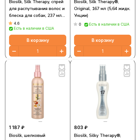
Biosilk, Silk Therapy, спрей
Biosilk, Silk Therapy®,
для распутывания волос и
Original, 167 мл (5,64 жидк.
блеска для собак, 237 мл
Унции)
(8 жидк. Унций)
4.6
0
Есть в наличии в США
Есть в наличии в США
В корзину
В корзину
1 187 ₽
803 ₽
Biosilk, шелковый
Biosilk, Silky Therapy®,