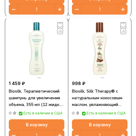
1 459 ₽
998 ₽
Biosilk, Терапевтический
Biosilk, Silk Therapy® с
шампунь для увеличения
натуральным кокосовым
объема, 355 мл (12 жидк.
маслом, увлажняющий
Унций)
кондиционер, 167 мл (5,64
0
0
Есть в наличии в США
Есть в наличии в США
жидк. Унции)
В корзину
В корзину