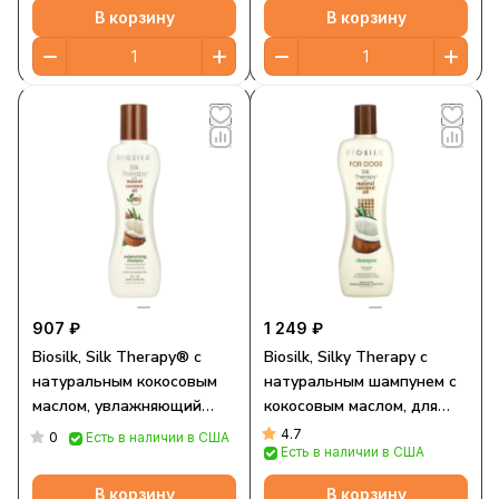
В корзину
В корзину
907 ₽
1 249 ₽
Biosilk, Silk Therapy® с
Biosilk, Silky Therapy с
натуральным кокосовым
натуральным шампунем с
маслом, увлажняющий
кокосовым маслом, для
шампунь, 167 мл (5,64
собак, 355 мл (12 жидк.
4.7
0
Есть в наличии в США
Есть в наличии в США
жидк. Унции)
Унций)
В корзину
В корзину