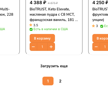
4 388 ₽
4 250 
4 875 ₽
Multi-
BioTRUST, Keto Elevate,
BioTRUST
вок, 228
масляная пудра с C8 MCT,
фруктовы
французская ваниль, 181 г
унции)
(6,3 унции)
3.5
3
Ес
США
Есть в наличии в США
В корзину
В корз
Загрузить еще
1
2