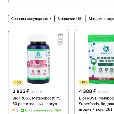
Сначала популярные
Магазин выку
В наличии (
15
)
-10%
-10%
3 825 ₽
4 388 ₽
4 250 ₽
4 875 ₽
BioTRUST, Metaboboost ™,
BioTRUST, Metabo
60 растительных капсул
Superfoods, бодря
ягодный вкус, 261 г
3
Есть в наличии в США