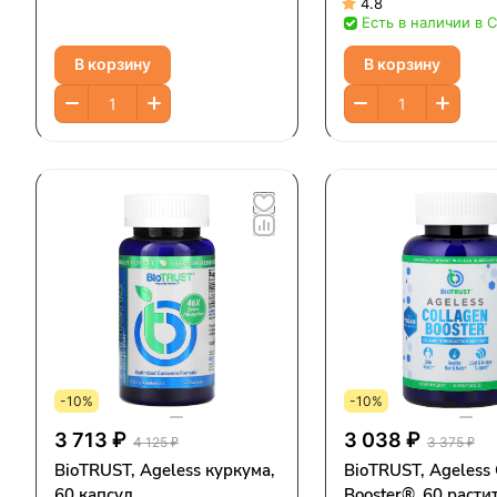
унции)
4.8
Есть в наличии в 
В корзину
В корзину
-10%
-10%
3 713 ₽
3 038 ₽
4 125 ₽
3 375 ₽
BioTRUST, Ageless куркума,
BioTRUST, Ageless 
60 капсул
Booster®, 60 раст