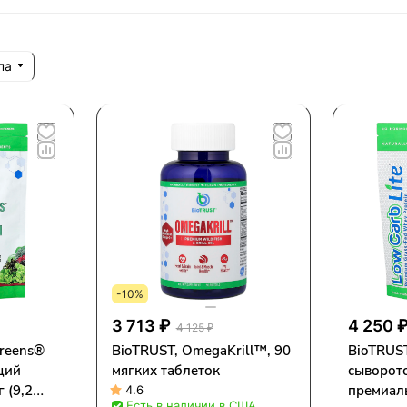
па
-10%
3 713 ₽
4 250 
4 125 ₽
greens®
BioTRUST, OmegaKrill™, 90
BioTRUST
щий
мягких таблеток
сыворот
 (9,2
премиаль
4.6
Есть в наличии в США