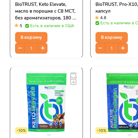
BioTRUST, Keto Elevate,
BioTRUST, Pro-X10,
масло в порошке с C8 MCT,
капсул
без ароматизаторов, 180 г
4.8
Есть в наличии в 
(6,35 унции)
5
Есть в наличии в США
В корзину
В корзину
-10%
-10%