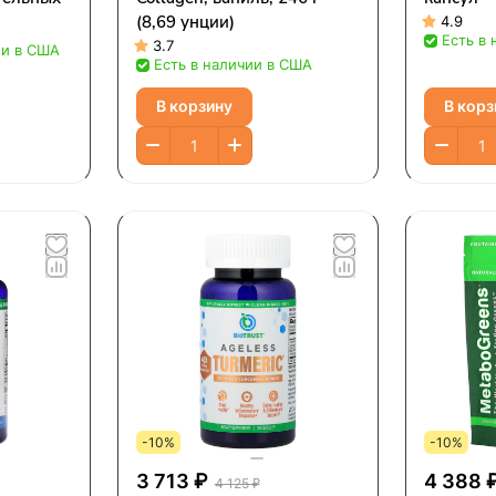
(8,69 унции)
4.9
Есть в
3.7
ии в США
Есть в наличии в США
В корзину
В корз
-10%
-10%
3 713 ₽
4 388 
4 125 ₽