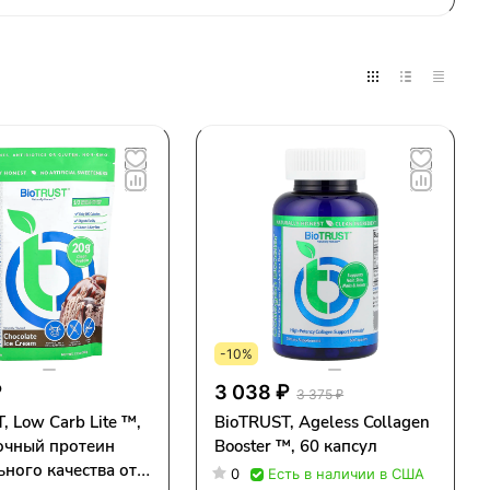
-10%
₽
3 038 ₽
3 375 ₽
, Low Carb Lite ™,
BioTRUST, Ageless Collagen
очный протеин
Booster ™, 60 капсул
ного качества от
0
Есть в наличии в США