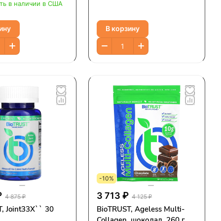
о откорма,
ть в наличии в США
ное мороженое,
3,5 унции)
ину
В корзину
-10%
₽
3 713 ₽
4 875 ₽
4 125 ₽
, Joint33X`` 30
BioTRUST, Ageless Multi-
Collagen, шоколад, 260 г