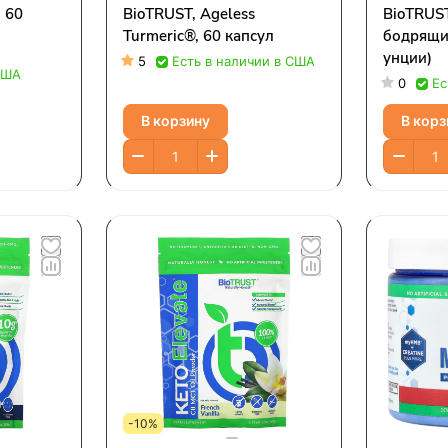
 60
BioTRUST, Ageless
BioTRUST
Turmeric®, 60 капсул
бодрящие
унции)
5
Есть в наличии в США
США
0
Ес
В корзину
В корз
-10%