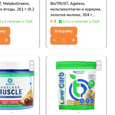
, MetaboGreens,
BioTRUST, Ageless,
 ягоды, 261 г (9,2
мультиколлаген и куркума,
золотое молоко, 304 г
(10,7 унции)
ть в наличии в США
5
Есть в наличии в США
ину
В корзину