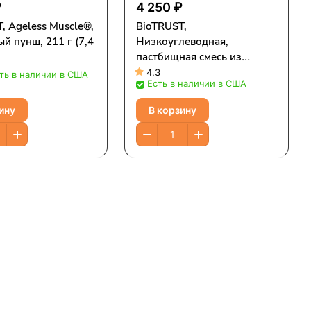
₽
4 250 ₽
, Ageless Muscle®,
BioTRUST,
й пунш, 211 г (7,4
Низкоуглеводная,
пастбищная смесь из
четырех белков, ванильный
4.3
ть в наличии в США
Есть в наличии в США
крем, 529 г (1,16 фунта)
ину
В корзину