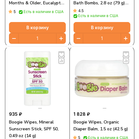
Months & Older, Eucalyptus
Bath Bombs, 2.8 oz (79 g)
& Lavender, 0.49 oz (14 g)
Each
4.5
5
Есть в наличии в США
Есть в наличии в США
В корзину
В корзину
935 ₽
1 828 ₽
Boogie Wipes, Mineral
Boogie Wipes, Organic
Sunscreen Stick, SPF 50,
Diaper Balm, 1.5 oz (42.5 g)
0.49 oz (14 g)
5
Есть в наличии в США