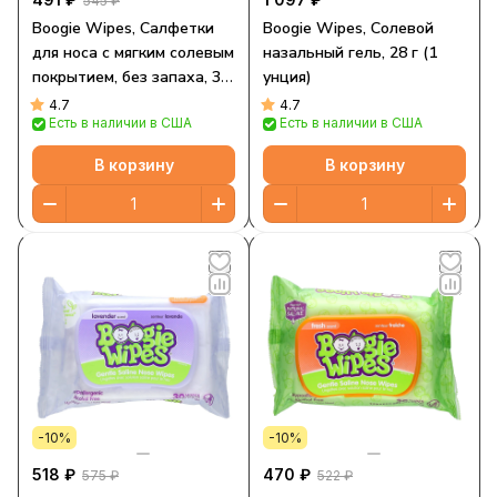
545 ₽
Boogie Wipes, Салфетки
Boogie Wipes, Солевой
для носа с мягким солевым
назальный гель, 28 г (1
покрытием, без запаха, 30
унция)
салфеток
4.7
4.7
Есть в наличии в США
Есть в наличии в США
В корзину
В корзину
-10%
-10%
518 ₽
470 ₽
575 ₽
522 ₽