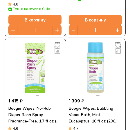
4.6
Есть в наличии в США
В корзину
В корзину
1 415 ₽
1 399 ₽
Boogie Wipes, No-Rub
Boogie Wipes, Bubbling
Diaper Rash Spray
Vapor Bath, Mint
Fragrance-Free, 1.7 fl oz (49
Eucalyptus, 10 fl oz (296
ml)
ml)
4.6
4.7