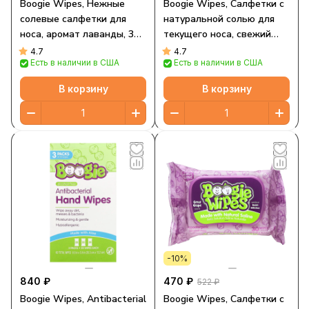
Boogie Wipes, Нежные
Boogie Wipes, Салфетки с
солевые салфетки для
натуральной солью для
носа, аромат лаванды, 30
текущего носа, свежий
салфеток
запах, 30 салфеток
4.7
4.7
Есть в наличии в США
Есть в наличии в США
В корзину
В корзину
-10%
840 ₽
470 ₽
522 ₽
Boogie Wipes, Antibacterial
Boogie Wipes, Салфетки с