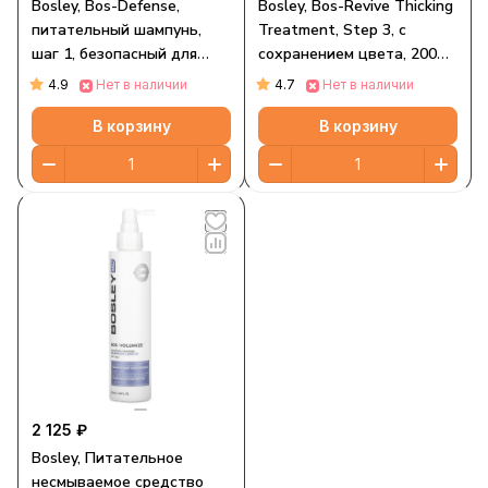
Bosley, Bos-Defense,
Bosley, Bos-Revive Thicking
питательный шампунь,
Treatment, Step 3, с
шаг 1, безопасный для
сохранением цвета, 200
окрашенных волос, 300 мл
мл (6,8 жидк. Унции)
4.9
4.7
Нет в наличии
Нет в наличии
(10,1 жидк. Унции)
В корзину
В корзину
2 125 ₽
Bosley, Питательное
несмываемое средство