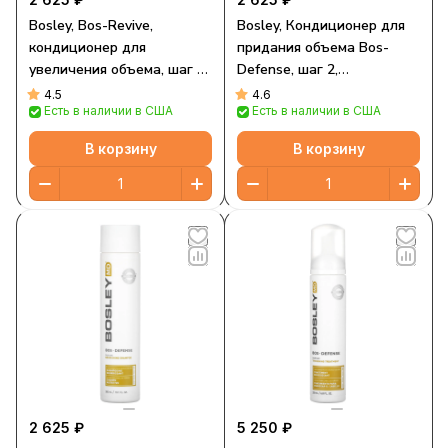
Bosley, Bos-Revive,
Bosley, Кондиционер для
кондиционер для
придания объема Bos-
увеличения объема, шаг 2,
Defense, шаг 2,
для неокрашенных волос,
безопасный цвет, 10,1
4.5
4.6
Есть в наличии в США
Есть в наличии в США
300 мл (10,1 жидк. Унции)
жидких унций (300 мл)
В корзину
В корзину
2 625 ₽
5 250 ₽