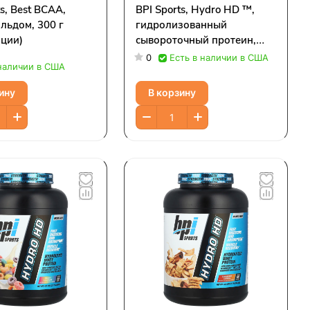
ts, Best BCAA,
BPI Sports, Hydro HD ™,
 льдом, 300 г
гидролизованный
нции)
сывороточный протеин,
фруктовый коктейль, 736 г
0
Есть в наличии в США
 наличии в США
(1,62 фунта)
ину
В корзину