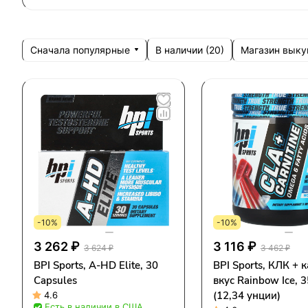
Сначала популярные
Магазин выку
В наличии (
20
)
-10%
-10%
3 262 ₽
3 116 ₽
3 624 ₽
3 462 ₽
BPI Sports, A-HD Elite, 30
BPI Sports, КЛК + 
Capsules
вкус Rainbow Ice, 3
(12,34 унции)
4.6
Есть в наличии в США