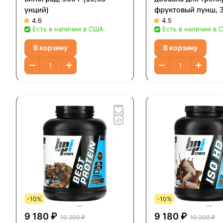
унций)
фруктовый пунш, 3
(12,34 унции)
4.6
4.5
Есть в наличии в США
Есть в наличии в 
В корзину
В корзину
-10%
-10%
9 180 ₽
9 180 ₽
10 200 ₽
10 200 ₽