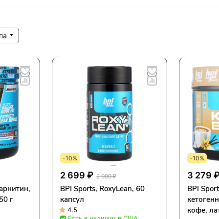
па
-10%
-10%
2 699 ₽
3 279 
2 999 ₽
карнитин,
BPI Sports, RoxyLean, 60
BPI Spor
50 г
капсул
кетогенн
кофе, ла
4.5
Есть в наличии в США