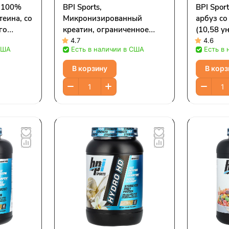
, 100%
BPI Sports,
BPI Spor
теина, со
Микронизированный
арбуз со
го
креатин, ограниченное
(10,58 у
9 фунта)
издание, без вкуса, 1,32
4.7
4.6
США
Есть в наличии в США
Есть в
фунта (600 г)
В корзину
В корз