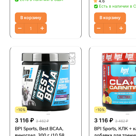
4.6
Есть в наличии в 
В корзину
В корзину
-10%
-10%
3 116 ₽
3 116 ₽
3 462 ₽
3 462 ₽
BPI Sports, Best BCAA,
BPI Sports, КЛК + 
виноград, 300 г (10,58
добавка для трени