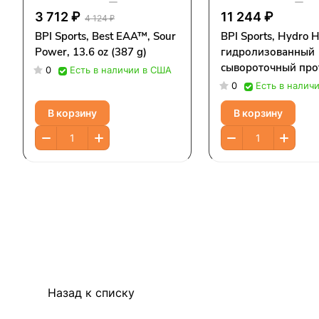
3 712 ₽
11 244 ₽
4 124 ₽
BPI Sports, Best EAA™, Sour
BPI Sports, Hydro 
Power, 13.6 oz (387 g)
гидролизованный
сывороточный про
0
Есть в наличии в США
ванильное мороже
0
Есть в налич
2176 г (4,8 фунта)
В корзину
В корзину
Назад к списку