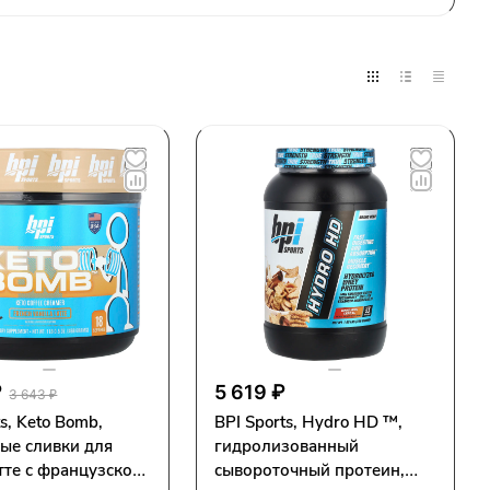
₽
5 619 ₽
3 643 ₽
ts, Keto Bomb,
BPI Sports, Hydro HD ™,
ые сливки для
гидролизованный
тте с французской
сывороточный протеин,