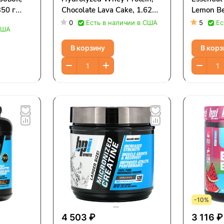
50 г
Chocolate Lava Cake, 1.62
Lemon Ber
lbs (736 g)
0
Есть в наличии в США
5
Ес
США
В корзину
В корз
-10%
4 503 ₽
3 116 ₽