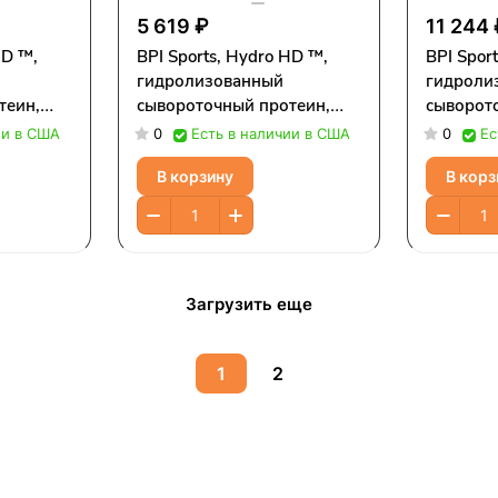
5 619 ₽
11 244
HD ™,
BPI Sports, Hydro HD ™,
BPI Spor
гидролизованный
гидроли
теин,
сывороточный протеин,
сыворот
ное,
ванильное мороженое, 736
фруктов
ии в США
0
Есть в наличии в США
0
Ес
г (1,62 фунта)
г (4,8 фу
В корзину
В корз
Загрузить еще
1
2