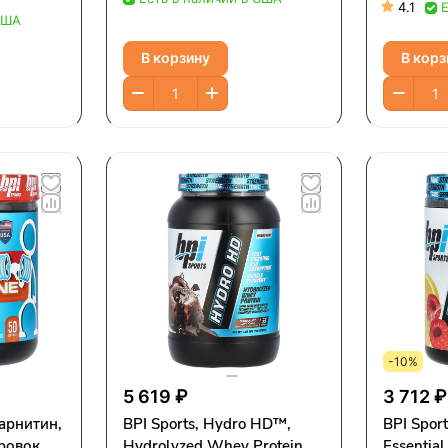
ванилью,
4.1
США
унции)
В корзину
В корз
-10%
5 619 ₽
3 712 ₽
карнитин,
BPI Sports, Hydro HD™,
BPI Sport
ровок,
Hydrolyzed Whey Protein,
Essential