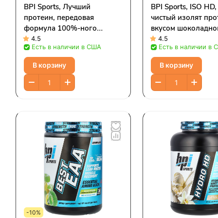
BPI Sports, Лучший
BPI Sports, ISO HD
протеин, передовая
чистый изолят про
формула 100%-ного
вкусом шоколадно
протеина, шоколадное
брауни, 2208 г (4,
4.5
4.5
Есть в наличии в США
Есть в наличии в 
брауни, 5,1 фунта (2329 г)
В корзину
В корзину
-10%