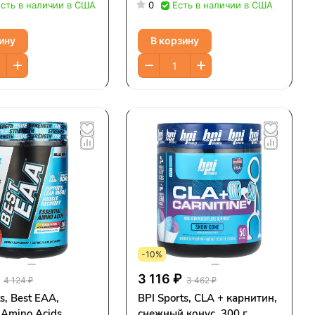
 468 г (1 фунт 0,5
хлопья с корицей, 736 г
Есть в наличии в США
0
Есть в наличии в США
(1,62 фунта)
ину
В корзину
-10%
3 116 ₽
4 124 ₽
3 462 ₽
s, Best EAA,
BPI Sports, CLA + карнитин,
 Amino Acids,
снежный конус, 300 г