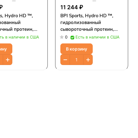
 ₽
11 244 ₽
ts, Hydro HD ™,
BPI Sports, Hydro HD ™,
зованный
гидролизованный
очный протеин,
сывороточный протеин,
ый коктейль, 2176
хлопья с корицей, 2176 г
ть в наличии в США
0
Есть в наличии в США
нта)
(4,8 фунта)
ину
В корзину