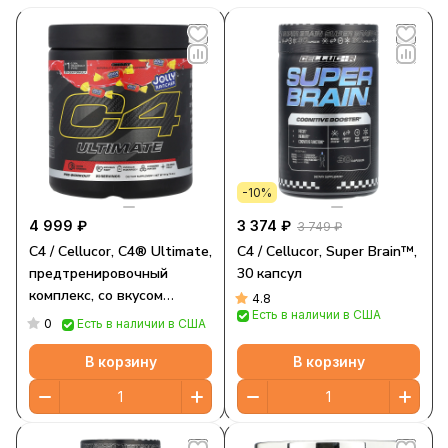
-10%
4 999 ₽
3 374 ₽
3 749 ₽
C4 / Cellucor, C4® Ultimate,
C4 / Cellucor, Super Brain™,
предтренировочный
30 капсул
комплекс, со вкусом
4.8
Есть в наличии в США
вишни, 414 г (14,6 унции)
0
Есть в наличии в США
В корзину
В корзину