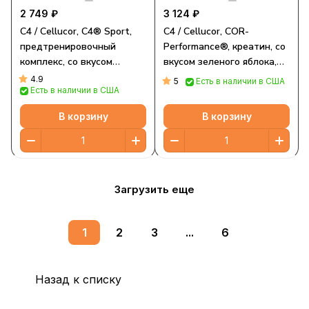
2 749 ₽
3 124 ₽
C4 / Cellucor, C4® Sport,
C4 / Cellucor, COR-
предтренировочный
Performance®, креатин, со
комплекс, со вкусом
вкусом зеленого яблока,
зеленого яблока, 248 г (8,7
316 г (11,1 унции)
4.9
5
Есть в наличии в США
Есть в наличии в США
унции)
В корзину
В корзину
Загрузить еще
1
2
3
...
6
Назад к списку