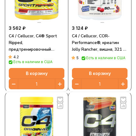
3 562 ₽
3 124 ₽
C4 / Cellucor, C4® Sport
C4 / Cellucor, COR-
Ripped,
Performance®, креатин
предтренировочный
Jolly Rancher, вишня, 321 г
комплекс, со вкусом
(11,3 унции)
4.2
5
Есть в наличии в США
Есть в наличии в США
вишни, 266 г (9,4 унции)
В корзину
В корзину