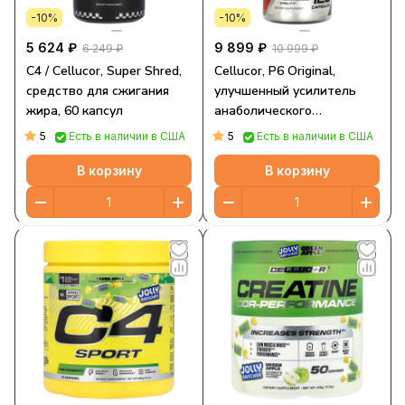
-10%
-10%
5 624 ₽
9 899 ₽
6 249 ₽
10 999 ₽
C4 / Cellucor, Super Shred,
Cellucor, P6 Original,
средство для сжигания
улучшенный усилитель
жира, 60 капсул
анаболического
тестостерона, 120 капсул
5
5
Есть в наличии в США
Есть в наличии в США
В корзину
В корзину