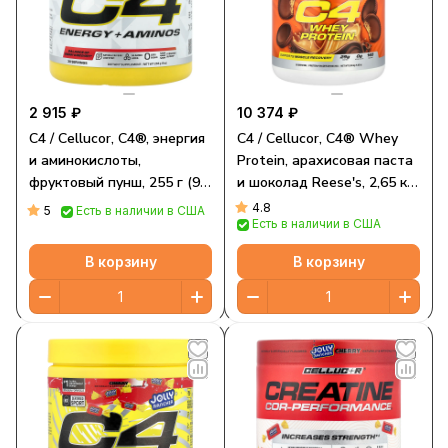
2 915 ₽
10 374 ₽
C4 / Cellucor, C4®, энергия
C4 / Cellucor, C4® Whey
и аминокислоты,
Protein, арахисовая паста
фруктовый пунш, 255 г (9
и шоколад Reese's, 2,65 кг
унций)
(5,85 фунта)
4.8
5
Есть в наличии в США
Есть в наличии в США
В корзину
В корзину