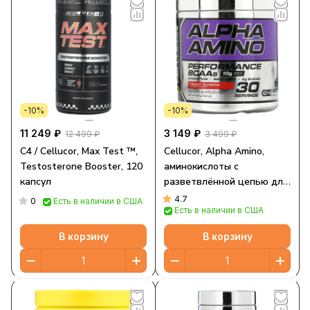
-10%
-10%
11 249 ₽
3 149 ₽
12 499 ₽
3 499 ₽
C4 / Cellucor, Max Test ™,
Cellucor, Alpha Amino,
Testosterone Booster, 120
аминокислоты с
капсул
разветвлённой цепью для
производительности,
4.7
0
Есть в наличии в США
Есть в наличии в США
фруктовый пунш, 13,4 унц.
(381 г)
В корзину
В корзину