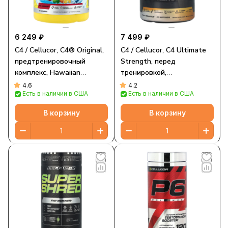
6 249 ₽
7 499 ₽
C4 / Cellucor, C4® Original,
C4 / Cellucor, C4 Ultimate
предтренировочный
Strength, перед
комплекс, Hawaiian
тренировкой,
Punch® Fruit Juicy Red™,
апельсиновое эскимо, 574
4.6
4.2
Есть в наличии в США
Есть в наличии в США
450 г (15,9 унции)
г (1,26 фунта)
В корзину
В корзину