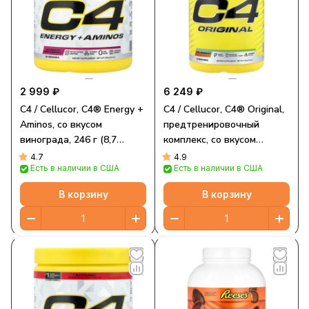
2 999 ₽
6 249 ₽
C4 / Cellucor, C4® Energy +
C4 / Cellucor, C4® Original,
Aminos, со вкусом
предтренировочный
винограда, 246 г (8,7
комплекс, со вкусом
унции)
радуги, 435 г (15,3 унции)
4.7
4.9
Есть в наличии в США
Есть в наличии в США
В корзину
В корзину