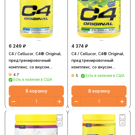
6 249 ₽
4 374 ₽
C4 / Cellucor, C4® Original,
C4 / Cellucor, C4® Original,
предтренировочный
предтренировочный
комплекс, со вкусом
комплекс, со вкусом
голубой малины, 445 г
зеленого яблока, 249 г (8,8
4.7
5
Есть в наличии в США
Есть в наличии в США
(15,7 унции)
унции)
В корзину
В корзину