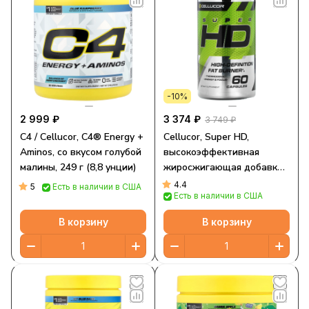
-10%
2 999 ₽
3 374 ₽
3 749 ₽
C4 / Cellucor, C4® Energy +
Cellucor, Super HD,
Aminos, со вкусом голубой
высокоэффективная
малины, 249 г (8,8 унции)
жиросжигающая добавка,
60 капсул
4.4
5
Есть в наличии в США
Есть в наличии в США
В корзину
В корзину