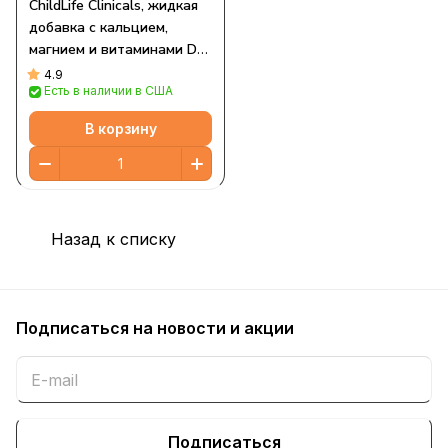
ChildLife Clinicals, жидкая
добавка с кальцием,
магнием и витаминами D3
и K2, повышенная сила
4.9
Есть в наличии в США
действия, с натуральным
апельсиновым вкусом, 473
В корзину
мл (16 жидк. унций)
Назад к списку
Подписаться
на новости и акции
Подписаться