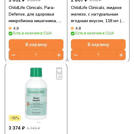
3 369 ₽
3 119 ₽
ChildLife Clinicals, Para-
ChildLife Clinicals, жидкое
Defense, для здоровья
железо, с натуральным
микробиома кишечника, 59
ягодным вкусом, 118 мл (4
мл (2 жидк. унции)
жидк. унции)
4.9
4.8
Есть в наличии в США
Есть в наличии в США
В корзину
В корзину
-10%
3 374 ₽
3 749 ₽