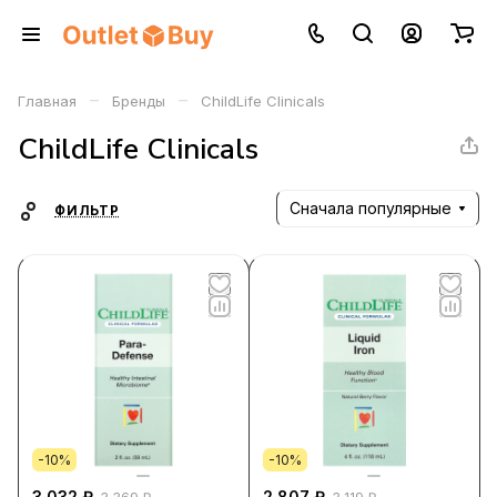
–
–
Главная
Бренды
ChildLife Clinicals
ChildLife Clinicals
Сначала популярные
ФИЛЬТР
-10%
-10%
3 032 ₽
2 807 ₽