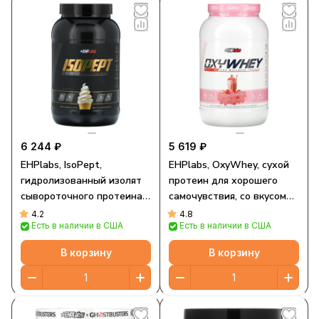
6 244 ₽
5 619 ₽
EHPlabs, IsoPept,
EHPlabs, OxyWhey, сухой
гидролизованный изолят
протеин для хорошего
сывороточного протеина,
самочувствия, со вкусом
ванильное мороженое, 974
клубничного молочного
4.2
4.8
Есть в наличии в США
Есть в наличии в США
г (2,15 фунта)
коктейля, 880 г (1,94
фунта)
В корзину
В корзину