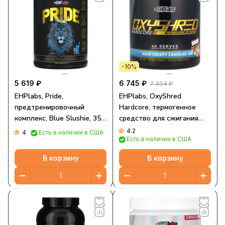
-10%
5 619 ₽
6 745 ₽
7 494 ₽
EHPlabs, Pride,
EHPlabs, OxyShred
предтренировочный
Hardcore, термогенное
комплекс, Blue Slushie, 358
средство для сжигания
г (12,6 унции)
жира, кислые жуткие
4.2
4
Есть в наличии в США
Есть в наличии в США
насекомые, 284 г (10,02
унции)
В корзину
В корзину