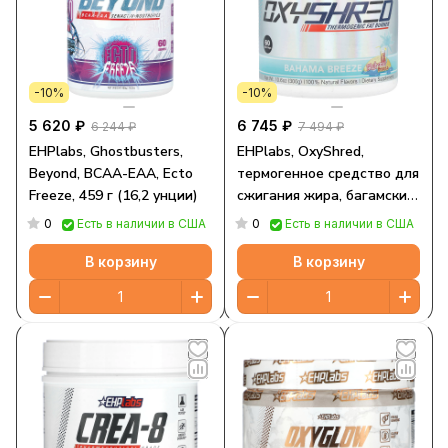
-10%
-10%
5 620 ₽
6 745 ₽
6 244 ₽
7 494 ₽
EHPlabs, Ghostbusters,
EHPlabs, OxyShred,
Beyond, BCAA-EAA, Ecto
термогенное средство для
Freeze, 459 г (16,2 унции)
сжигания жира, багамский
бриз, 300 г (10,6 унции)
0
0
Есть в наличии в США
Есть в наличии в США
В корзину
В корзину