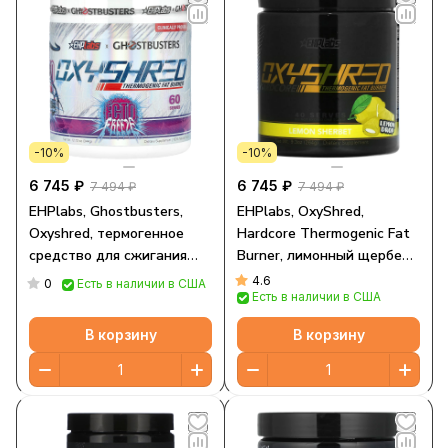
-10%
-10%
6 745 ₽
6 745 ₽
7 494 ₽
7 494 ₽
EHPlabs, Ghostbusters,
EHPlabs, OxyShred,
Oxyshred, термогенное
Hardcore Thermogenic Fat
средство для сжигания
Burner, лимонный щербет,
жира, Ecto Freeze, 344 г
264 г (9,3 унции)
4.6
0
Есть в наличии в США
Есть в наличии в США
(12,13 унции)
В корзину
В корзину