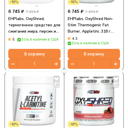
-10%
-10%
6 745 ₽
6 745 ₽
7 494 ₽
7 494 ₽
EHPlabs, OxyShred,
EHPlabs, OxyShred Non-
термогенное средство для
Stim Thermogenic Fat
сжигания жира, персик и
Burner, Appletini, 318 г
манго, 322 г (11,36 унции)
(11,2 унции)
4.3
5
Есть в наличии в США
Есть в наличии в США
В корзину
В корзину
-10%
-10%