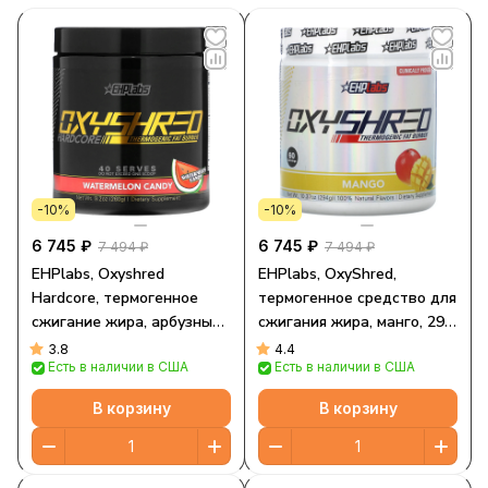
-10%
-10%
6 745 ₽
6 745 ₽
7 494 ₽
7 494 ₽
EHPlabs, Oxyshred
EHPlabs, OxyShred,
Hardcore, термогенное
термогенное средство для
сжигание жира, арбузные
сжигания жира, манго, 294
конфеты, 260 г (9,2 унции)
г (10,37 унции)
3.8
4.4
Есть в наличии в США
Есть в наличии в США
В корзину
В корзину