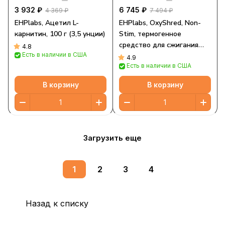
3 932 ₽
6 745 ₽
4 369 ₽
7 494 ₽
EHPlabs, Ацетил L-
EHPlabs, OxyShred, Non-
карнитин, 100 г (3,5 унции)
Stim, термогенное
средство для сжигания
4.8
Есть в наличии в США
жира, клубника с восходом
4.9
Есть в наличии в США
солнца, 302 г (10,6 унции)
В корзину
В корзину
Загрузить еще
1
2
3
4
Назад к списку