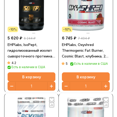
-10%
-10%
5 620 ₽
6 745 ₽
6 244 ₽
7 494 ₽
EHPlabs, IsoPept,
EHPlabs, Oxyshred
гидролизованный изолят
Thermogenic Fat Burner,
сывороточного протеина,
Cosmic Blast, клубника, 288
чашки с арахисовой
г (10,16 унции)
4.2
5
Есть в наличии в США
Есть в наличии в США
пастой, 959 г (2,11 фунта)
В корзину
В корзину