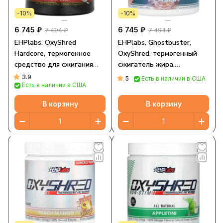
-10%
-10%
6 745 ₽
6 745 ₽
7 494 ₽
7 494 ₽
EHPlabs, OxyShred
EHPlabs, Ghostbuster,
Hardcore, термогенное
OxyShred, термогенный
средство для сжигания
сжигатель жира,
жира, кали-кола, 276 г
протонная плазма, 358 г
3.9
5
Есть в наличии в США
Есть в наличии в США
(9,74 унции)
(12,64 унции)
В корзину
В корзину