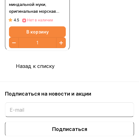
миндальной муки,
оригинальная морская
соль, 120,5 г (4,25 унции)
4.5
Нет в наличии
В корзину
Назад к списку
Подписаться
на новости и акции
Подписаться