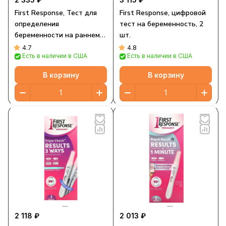
First Response, Тест для
First Response, цифровой
определения
тест на беременность, 2
беременности на раннем
шт.
сроке, 3 теста
4.7
4.8
Есть в наличии в США
Есть в наличии в США
В корзину
В корзину
2 118 ₽
2 013 ₽