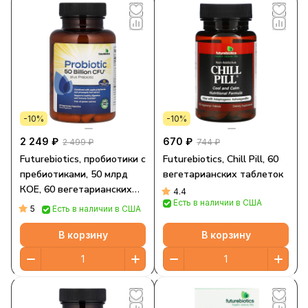
-10%
-10%
2 249 ₽
670 ₽
2 499 ₽
744 ₽
Futurebiotics, пробиотики с
Futurebiotics, Chill Pill, 60
пребиотиками, 50 млрд
вегетарианских таблеток
КОЕ, 60 вегетарианских
4.4
Есть в наличии в США
капсул (25 млрд КОЕ в 1
5
Есть в наличии в США
капсуле)
В корзину
В корзину