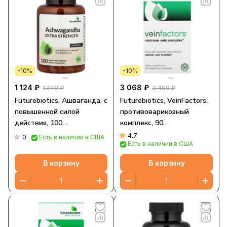
-10%
-10%
1 124 ₽
3 068 ₽
1 249 ₽
3 409 ₽
Futurebiotics, Ашваганда, с
Futurebiotics, VeinFactors,
повышенной силой
противоварикозный
действия, 100
комплекс, 90
вегетарианских капсул
вегетарианских капсул
4.7
0
Есть в наличии в США
Есть в наличии в США
В корзину
В корзину