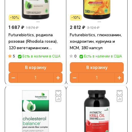
-10%
-10%
1 687 ₽
2 812 ₽
1 874 ₽
3 124 ₽
Futurebiotics, родиола
Futurebiotics, глюкозамин,
розовая (Rhodiola rosea),
хондроитин, куркума и
120 вегетарианских
МСМ, 180 капсул
капсул (250 мг в 1 капсуле)
5
0
Есть в наличии в США
Есть в наличии в США
В корзину
В корзину