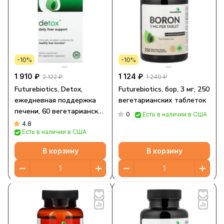
-10%
-10%
1 910 ₽
1 124 ₽
2 122 ₽
1 249 ₽
Futurebiotics, Detox,
Futurebiotics, бор, 3 мг, 250
ежедневная поддержка
вегетарианских таблеток
печени, 60 вегетарианских
0
Есть в наличии в США
капсул
4.8
Есть в наличии в США
В корзину
В корзину