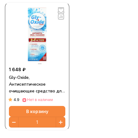
1 648 ₽
Gly-Oxide,
Антисептическое
очищающее средство для
полости рта, жидкое, 60
4.9
Нет в наличии
мл (2 жидк. Унции)
В корзину