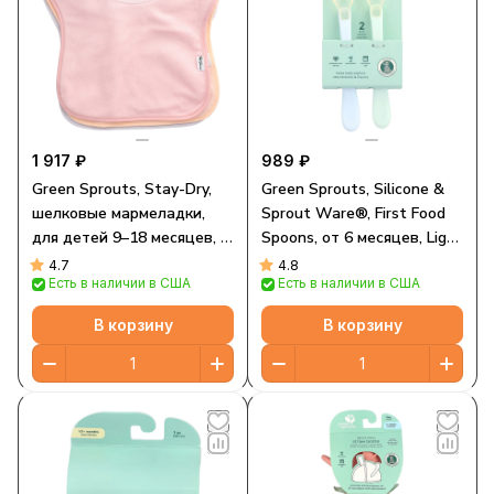
1 917 ₽
989 ₽
Green Sprouts, Stay-Dry,
Green Sprouts, Silicone &
шелковые мармеладки,
Sprout Ware®, First Food
для детей 9–18 месяцев, 3
Spoons, от 6 месяцев, Light
шт.
Ealight, 2 упаковки
4.7
4.8
Есть в наличии в США
Есть в наличии в США
В корзину
В корзину