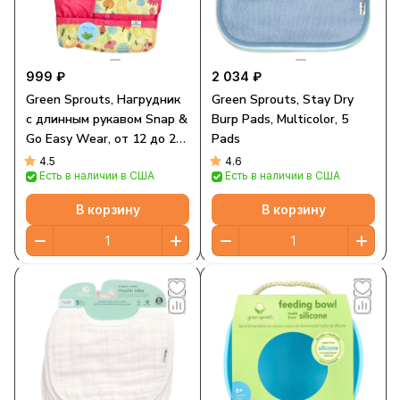
999 ₽
2 034 ₽
Green Sprouts, Нагрудник
Green Sprouts, Stay Dry
с длинным рукавом Snap &
Burp Pads, Multicolor, 5
Go Easy Wear, от 12 до 24
Pads
месяцев, с розовыми
4.5
4.6
Есть в наличии в США
Есть в наличии в США
пчелиными цветами, 1
штука
В корзину
В корзину