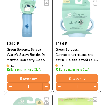
1 857 ₽
1 184 ₽
Green Sprouts, Sprout
Green Sprouts,
Ware®, Straw Bottle, 9+
Силиконовая чашка для
Months, Blueberry, 10 oz
обучения, для детей от 12
(295 ml)
месяцев, светло-голубой,
4.7
4.6
Есть в наличии в США
Есть в наличии в США
207 мл (7 унций)
В корзину
В корзину