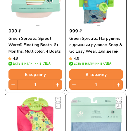
990 ₽
999 ₽
Green Sprouts, Sprout
Green Sprouts, Нагрудник
Ware® Floating Boats, 6+
с длинным рукавом Snap &
Months, Multicolor, 4 Boats
Go Easy Wear, для детей
от 12 до 24 месяцев, Aqua
4.8
4.5
Есть в наличии в США
Есть в наличии в США
Dinosaur, 1 штука
В корзину
В корзину