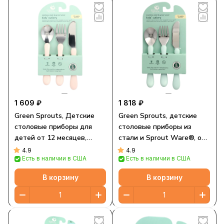
1 609 ₽
1 818 ₽
Green Sprouts, Детские
Green Sprouts, детские
столовые приборы для
столовые приборы из
детей от 12 месяцев,
стали и Sprout Ware®, от
нержавеющая сталь и
12 месяцев, 3 шт.
4.9
4.9
Есть в наличии в США
Есть в наличии в США
ростки®, розовый, 3 шт.
В корзину
В корзину