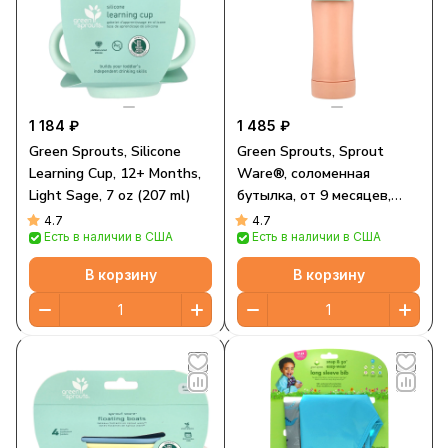
1 184 ₽
1 485 ₽
Green Sprouts, Silicone
Green Sprouts, Sprout
Learning Cup, 12+ Months,
Ware®, соломенная
Light Sage, 7 oz (207 ml)
бутылка, от 9 месяцев,
грейпфрут, 295 мл (10
4.7
4.7
Есть в наличии в США
Есть в наличии в США
унций)
В корзину
В корзину