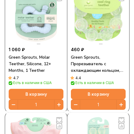
1 060 ₽
460 ₽
Green Sprouts, Molar
Green Sprouts,
Teether, Silicone, 12+
Прорезыватель с
Months, 1 Teether
охлаждающим кольцом,
для детей от 6 месяцев,
4.7
4.4
Есть в наличии в США
Есть в наличии в США
прозрачный, 1
прорезыватель
В корзину
В корзину