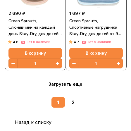
2 690 ₽
1 697 ₽
Green Sprouts,
Green Sprouts,
Слюнявчики на каждый
Спортивные нагрудники
день Stay-Dry, для детей
Stay-Dry, для детей от 9
от 3 до 12 месяцев,
до 18 месяцев,
4.6
4.7
Нет в наличии
Нет в наличии
разноцветные, 10 шт.
разноцветные, 3 шт.
В корзину
В корзину
Загрузить еще
1
2
Назад к списку