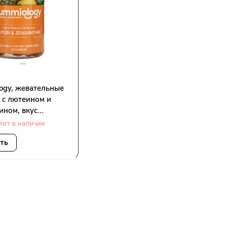
ogy, жевательные
 с лютеином и
ином, вкус
ких фруктов, 90
Нет в наличии
анских
ать
ьных таблеток