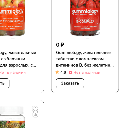
0 ₽
ogy, жевательные
Gummiology, жевательные
 с яблочным
таблетки с комплексом
 для взрослых, с
витаминов B, без желатина,
ьным яблочным
с натуральным клубничным
Нет в наличии
4.6
Нет в наличии
90 вегетарианских
вкусом, 100 вегетарианских
ать
Заказать
ьных таблеток
жевательных таблеток