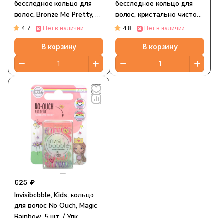
бесследное кольцо для
бесследное кольцо для
волос, Bronze Me Pretty, 3
волос, кристально чистое,
шт. В упаковке
3 шт. В упаковке
4.7
4.8
Нет в наличии
Нет в наличии
В корзину
В корзину
625 ₽
Invisibobble, Kids, кольцо
для волос No Ouch, Magic
Rainbow, 5 шт. / Упк.