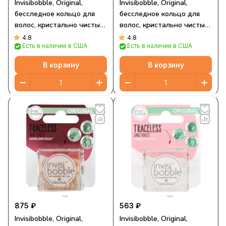
Invisibobble, Original,
Invisibobble, Original,
бесследное кольцо для
бесследное кольцо для
волос, кристально чистый
волос, кристально чистый
/ черный, 8 шт. / Упк.
/ коричневый, 8 шт. / Упк.
4.8
4.8
Есть в наличии в США
Есть в наличии в США
В корзину
В корзину
875 ₽
563 ₽
Invisibobble, Original,
Invisibobble, Original,