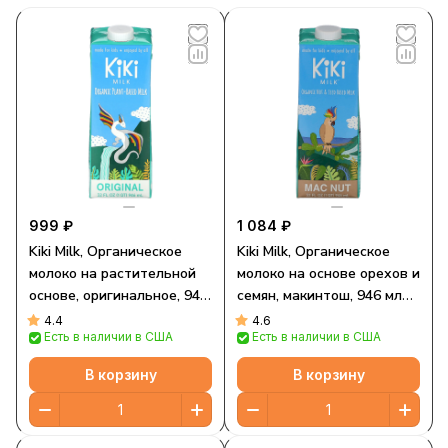
999 ₽
1 084 ₽
Kiki Milk, Органическое
Kiki Milk, Органическое
молоко на растительной
молоко на основе орехов и
основе, оригинальное, 946
семян, макинтош, 946 мл
мл (32 жидк. Унции)
(32 жидк. Унции)
4.4
4.6
Есть в наличии в США
Есть в наличии в США
В корзину
В корзину