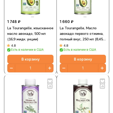
1 748 ₽
1 660 ₽
La Tourangelle, изысканное
La Tourangelle, Масло
масло авокадо, 500 мл
авокадо первого отжима,
(16,9 жидк. унции)
полный вкус, 250 мл (8,45
жидк. Унции)
4.8
4.8
Есть в наличии в США
Есть в наличии в США
В корзину
В корзину