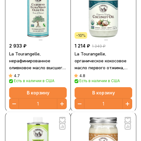
-10%
2 933 ₽
1 214 ₽
1 349 ₽
La Tourangelle,
La Tourangelle,
нерафинированное
органическое кокосовое
оливковое масло высшего
масло первого отжима,
качества от California,
414 мл (14 жидк. унций)
4.7
4.8
Есть в наличии в США
Есть в наличии в США
насыщенное и крепкое,
750 мл (25,4 жидк. унции)
В корзину
В корзину