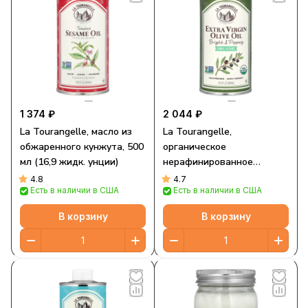
1 374 ₽
2 044 ₽
La Tourangelle, масло из
La Tourangelle,
обжаренного кунжута, 500
органическое
мл (16,9 жидк. унции)
нерафинированное
оливковое масло высшего
4.8
4.7
Есть в наличии в США
Есть в наличии в США
качества, 500 мл (16,9
жидк. унции)
В корзину
В корзину