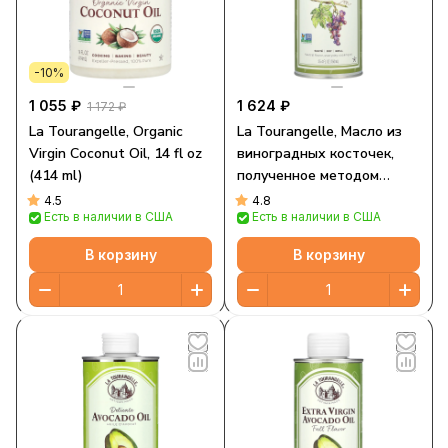
-10%
1 055 ₽
1 624 ₽
1 172 ₽
La Tourangelle, Organic
La Tourangelle, Масло из
Virgin Coconut Oil, 14 fl oz
виноградных косточек,
(414 ml)
полученное методом
отжима, 750 мл (25,4 жидк.
4.5
4.8
Есть в наличии в США
Есть в наличии в США
Унции)
В корзину
В корзину