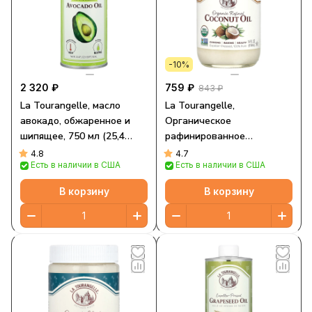
-10%
2 320 ₽
759 ₽
843 ₽
La Tourangelle, масло
La Tourangelle,
авокадо, обжаренное и
Органическое
шипящее, 750 мл (25,4
рафинированное
жидк. унции)
кокосовое масло, 414 мл
4.8
4.7
Есть в наличии в США
Есть в наличии в США
(14 жидк. Унций)
В корзину
В корзину