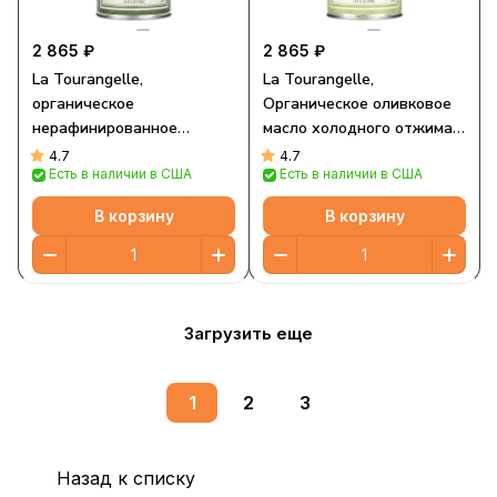
2 865 ₽
2 865 ₽
La Tourangelle,
La Tourangelle,
органическое
Органическое оливковое
нерафинированное
масло холодного отжима,
оливковое масло высшего
мягкое и фруктовое, 750
4.7
4.7
Есть в наличии в США
Есть в наличии в США
качества, яркий и
мл (25,4 жидк. Унции)
перечный вкус, 750 мл
В корзину
В корзину
(25,4 жидк. унции)
Загрузить еще
1
2
3
Назад к списку