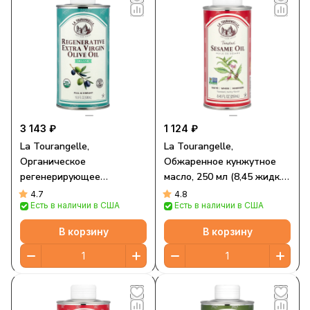
3 143 ₽
1 124 ₽
La Tourangelle,
La Tourangelle,
Органическое
Обжаренное кунжутное
регенерирующее
масло, 250 мл (8,45 жидк.
оливковое масло первого
Унции)
4.7
4.8
Есть в наличии в США
Есть в наличии в США
отжима, 500 мл (16,9 жидк.
Унции)
В корзину
В корзину