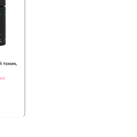
 тоник,
чии