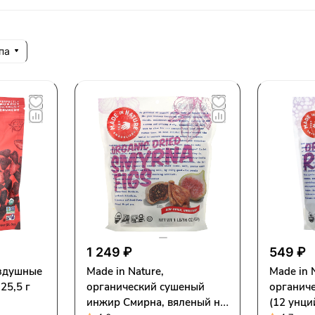
па
1 249 ₽
549 ₽
оздушные
Made in Nature,
Made in 
25,5 г
органический сушеный
органиче
инжир Смирна, вяленый на
(12 унци