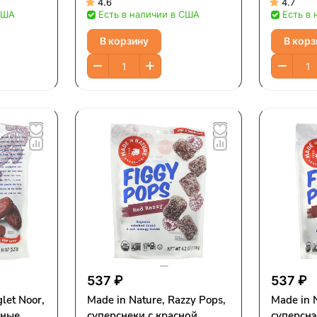
солнце, не обработанный
4.6
4.7
США
Есть в наличии в США
Есть в
сернистым газом, 454 г (1
фунт)
В корзину
В корз
537 ₽
537 ₽
let Noor,
Made in Nature, Razzy Pops,
Made in Natur
еные
суперснеки с красной
суперснэ