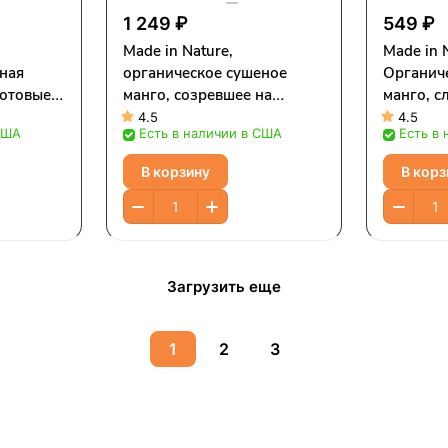
1 249 ₽
549 ₽
Made in Nature,
Made in 
ная
органическое сушеное
Органич
готовые
манго, созревшее на
манго, с
(12
дереве и не обработанное
суперзак
4.5
4.5
США
Есть в наличии в США
Есть в
сернистым газом, 227 г (8
унции)
унций)
В корзину
В корз
Загрузить еще
1
2
3