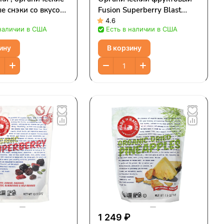
е снэки со вкусом
Fusion Superberry Blast
го чайота, 4,2
Supersnacks, 5 унций (142
4.6
 наличии в США
Есть в наличии в США
19 г)
г)
ину
В корзину
₽
1 249 ₽