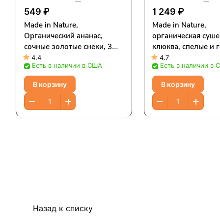
549 ₽
1 249 ₽
Made in Nature,
Made in Nature,
Органический ананас,
органическая суше
сочные золотые снеки, 3
клюква, спелые и 
унции (85 г)
суперснеки, 340 г 
4.4
4.7
Есть в наличии в США
Есть в наличии в 
унций)
В корзину
В корзину
Назад к списку