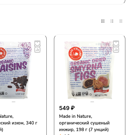
549 ₽
Nature,
Made in Nature,
ский изюм, 340 г
органический сушеный
й)
инжир, 198 г (7 унций)