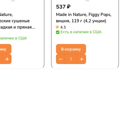
537 ₽
Nature,
Made in Nature, Figgy Pops,
еские сушеные
вишня, 119 г (4,2 унции)
ладкая и пряная
4.5
Есть в наличии в США
уска, 85 г (3
 наличии в США
ину
В корзину