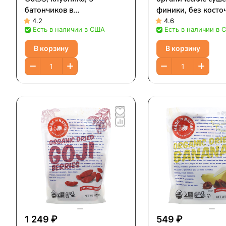
батончиков в
финики, без косточ
индивидуальной упаковке,
вяленые, 227 г (8 
4.2
4.6
Есть в наличии в США
Есть в наличии в 
40 г (1,4 унции) каждый
В корзину
В корзину
1 249 ₽
549 ₽