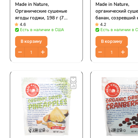
Made in Nature,
Made in Nature,
Органические сушеные
органический суш
ягоды годжи, 198 г (7
банан, созревший 
унций)
дереве и не обраб
4.6
4.2
Есть в наличии в США
Есть в наличии в 
сернистым газом, 1
унции)
В корзину
В корзину