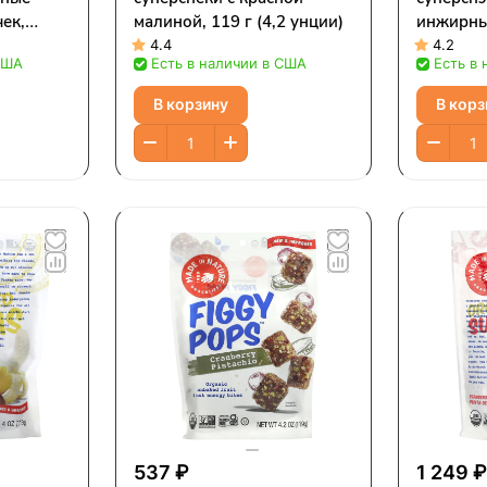
ек,
малиной, 119 г (4,2 унции)
инжирны
унций)
хрустяще
4.4
4.2
США
Есть в наличии в США
Есть в
унции (1
В корзину
В корз
537 ₽
1 249 