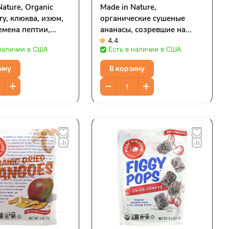
Nature, Organic
Made in Nature,
ry, клюква, изюм,
органические сушеные
емена пептии,
ананасы, созревшие на
 и ягоды годжи,
дереве и не обработанные
4.4
 наличии в США
Есть в наличии в США
0 унций)
сернистым газом, 213 г (7,5
унции)
ину
В корзину