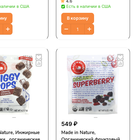
4.6
 наличии в США
Есть в наличии в США
ину
В корзину
549 ₽
e, Инжирные
Made in Nature,
ки , органические
Органический фруктовый