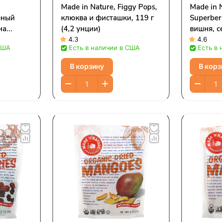
Made in Nature, Figgy Pops,
Made in 
еный
клюква и фисташки, 119 г
Superber
на
(4,2 унции)
вишня, с
отанный
голубика
4.3
4.6
США
Есть в наличии в США
Есть в
13 г (4
284 г (1
В корзину
В корз