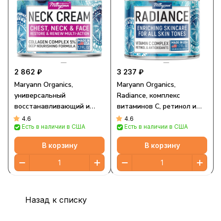
2 862 ₽
3 237 ₽
Maryann Organics,
Maryann Organics,
универсальный
Radiance, комплекс
восстанавливающий и
витаминов C, ретинол и
обновляющий крем для
антиоксиданты, 50 мл (1,7
4.6
4.6
Есть в наличии в США
Есть в наличии в США
шеи, груди и лица, 50 мл
жидк. Унции)
(1,7 жидк. унции)
В корзину
В корзину
Назад к списку