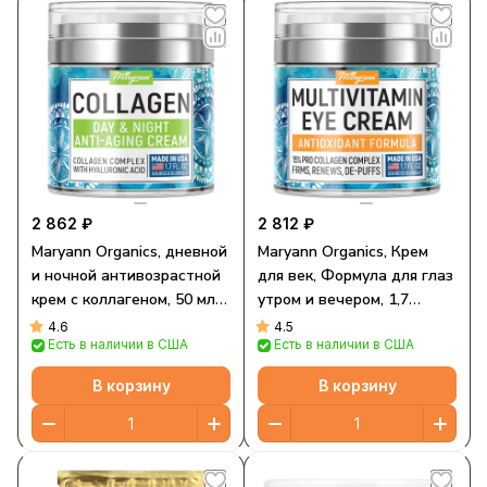
2 862 ₽
2 812 ₽
Maryann Organics, дневной
Maryann Organics, Крем
и ночной антивозрастной
для век, Формула для глаз
крем с коллагеном, 50 мл
утром и вечером, 1,7
(1,7 жидк. унции)
жидких унций
4.6
4.5
Есть в наличии в США
Есть в наличии в США
В корзину
В корзину