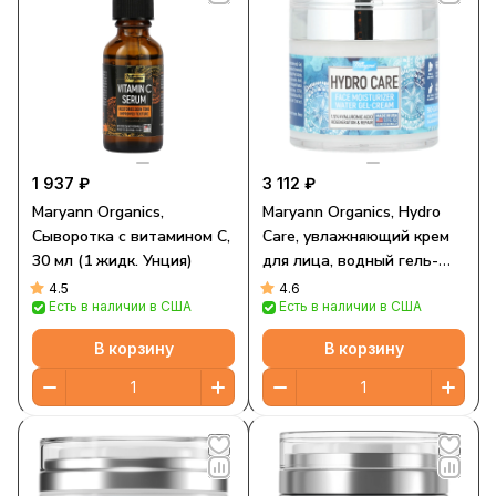
1 937 ₽
3 112 ₽
Maryann Organics,
Maryann Organics, Hydro
Сыворотка с витамином C,
Care, увлажняющий крем
30 мл (1 жидк. Унция)
для лица, водный гель-
крем, 1,7 жидк. Унции
4.5
4.6
Есть в наличии в США
Есть в наличии в США
В корзину
В корзину