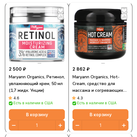
2 500 ₽
2 862 ₽
Maryann Organics, Ретинол,
Maryann Organics, Hot-
увлажняющий крем, 50 мл
Cream, средство для
(1,7 жидк. Унции)
массажа и согревающих
тренировок, 4 жидк. Унции
4.6
4.3
Есть в наличии в США
Есть в наличии в США
В корзину
В корзину