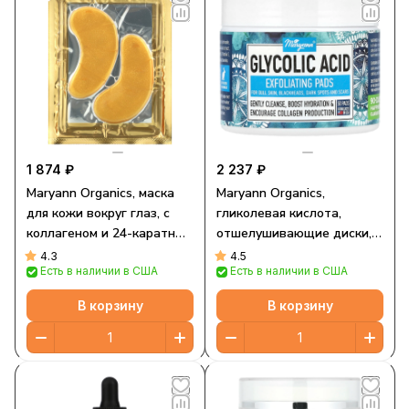
1 874 ₽
2 237 ₽
Maryann Organics, маска
Maryann Organics,
для кожи вокруг глаз, с
гликолевая кислота,
коллагеном и 24-каратным
отшелушивающие диски,
золотом, 32 шт. по 10 г
50 шт.
4.3
4.5
Есть в наличии в США
Есть в наличии в США
В корзину
В корзину