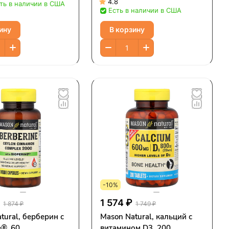
капсул
4.8
ть в наличии в США
Есть в наличии в США
ину
В корзину
-10%
₽
1 574 ₽
1 874 ₽
1 749 ₽
tural, берберин с
Mason Natural, кальций с
e®, 60
витамином D3, 200