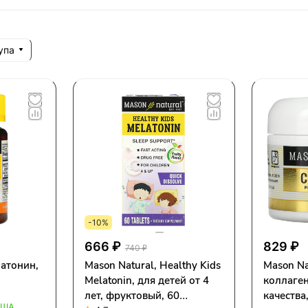
упа
-10%
666 ₽
829 ₽
740 ₽
латонин,
Mason Natural, Healthy Kids
Mason Na
Melatonin, для детей от 4
коллаге
лет, фруктовый, 60
качества,
США