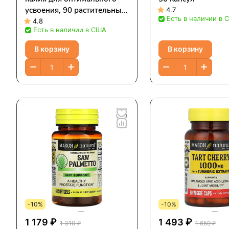
усвоения, 90 растительных
4.7
Есть в наличии в 
капсул
4.8
Есть в наличии в США
В корзину
В корзину
-10%
-10%
1 179 ₽
1 493 ₽
1 310 ₽
1 659 ₽