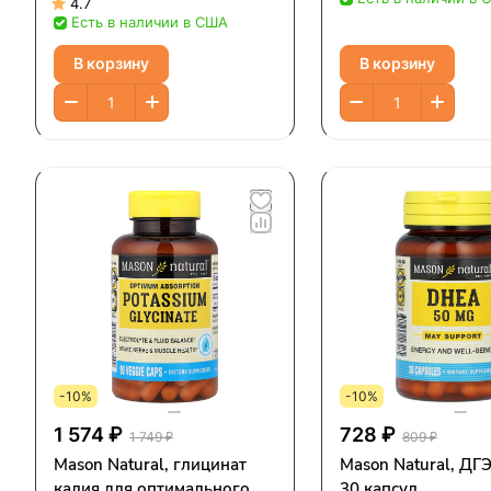
4.7
Есть в наличии в США
В корзину
В корзину
-10%
-10%
1 574 ₽
728 ₽
1 749 ₽
809 ₽
Mason Natural, глицинат
Mason Natural, ДГЭ
калия для оптимального
30 капсул