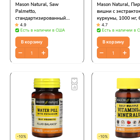
Mason Natural, Saw
Mason Natural, Пи
Palmetto,
вишни с экстракто
стандартизированный
куркумы, 1000 мг, 6
экстракт, 60 мягких
Капсул
4.9
4.7
Есть в наличии в США
Есть в наличии в 
таблеток
В корзину
В корзину
-10%
-10%