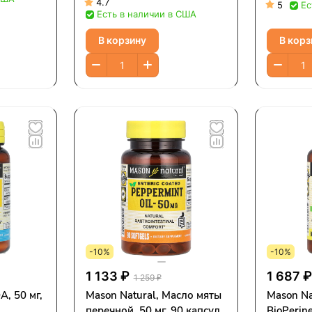
таблеток
4.7
5
Ес
Есть в наличии в США
В корзину
В корз
-10%
-10%
1 133 ₽
1 687 
1 259 ₽
А, 50 мг,
Mason Natural, Масло мяты
Mason Na
перечной, 50 мг, 90 капсул
BioPerin