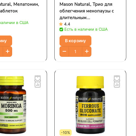
tural, Мелатонин,
Mason Natural, Трио для
 таблеток
облегчения менопаузы с
длительным
 наличии в США
высвобождением, черный
4.4
Есть в наличии в США
кохош, льняное семя и соя,
30 капсул
ину
В корзину
-10%