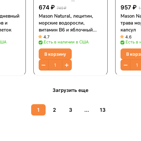
674 ₽
957 ₽
749 ₽
1
едневный
Mason Natural, лецитин,
Mason Na
в и
морские водоросли,
трава мо
леток
витамин В6 и яблочный
капсул
уксус, повышенная сила
4.7
4.6
США
Есть в наличии в США
Есть в
действия, 100 таблеток
В корзину
В корз
Загрузить еще
1
2
3
...
13