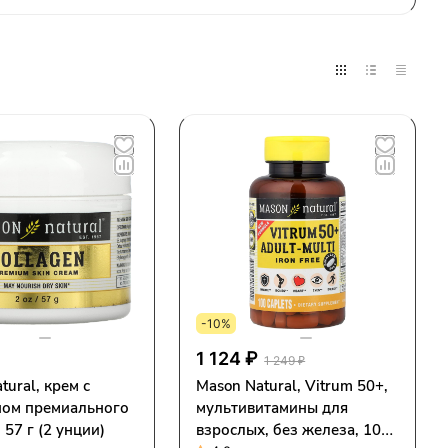
-10%
1 124 ₽
1 249 ₽
tural, крем с
Mason Natural, Vitrum 50+,
ном премиального
мультивитамины для
 57 г (2 унции)
взрослых, без железа, 100