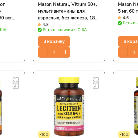
рог
Mason Natural, Vitrum 50+,
Mason Na
м
мультивитамины для
5 мг, 60
0 вег.
взрослых, без железа, 180
4.6
Есть в
капсул
4.8
США
Есть в наличии в США
В корзину
В корз
-10%
-10%